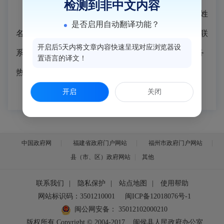
检测到非中文内容
答：领卡时应核对卡面信息，发现社保卡卡面上姓
是否启用自动翻译功能？
名、社会保障号码或者照片有误，应及时与发卡单位联
开启后5天内将文章内容快速呈现对应浏览器设
系，具体可咨询当地社保卡服务网点或拨打12333服务
置语言的译文！
热线。
开启
关闭
中国政府网
福建省政府门户网站
福州市政府门户网站
县（市、区）政府网站
其他
联系我们
|
隐私保护
|
站点地图
|
使用帮助
网站标识码：3501210001
闽ICP备12018076号-1
闽公网安备：
35012102000210
版权所有 Copyright © 2004-2017
闽侯县人民政府办公室