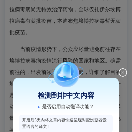
拉病毒病尚无特效治疗药物，全球仅扎伊尔埃博
拉病毒有获批疫苗，本迪布焦埃博拉病毒暂无获
批疫苗。
当前疫情形势下，
公众应尽量避免前往存在
埃博拉病毒病疫情流行风险的国家和地区。
确需
前往的，出发前须通过官方渠道，详细了解目的
地疫情信息及旅行健康防护建议。旅行期间，一
检测到非中文内容
是避免前往疫情高风险区域；二是避免接触野生
动物、可疑病患及其污染物品和环境等；三是尽
是否启用自动翻译功能？
量避免前往人群密集场所，确需前往的，应避免
开启后5天内将文章内容快速呈现对应浏览器设
置语言的译文！
与他人直接肢体接触；四是保持良好卫生习惯，