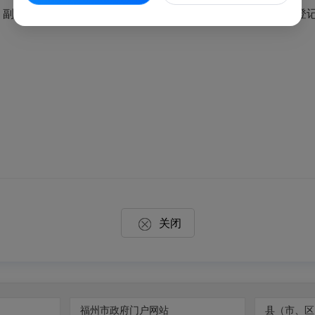
、副本（遗失除外）；
已领取外国（地区）企业常驻代表机构登
关闭
福州市政府门户网站
县（市、区