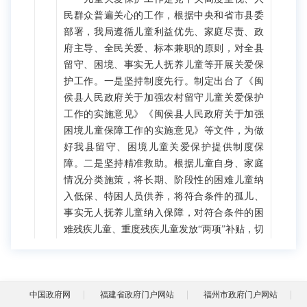
民群众普遍关心的工作，根据中央和省市县委
部署，我局遵循儿童利益优先、家庭尽责、政
府主导、全民关爱、标本兼职的原则，对全县
留守、困境、事实无人抚养儿童等开展关爱保
护工作。一是坚持制度先行。制定出台了《闽
侯县人民政府关于加强农村留守儿童关爱保护
工作的实施意见》《闽侯县人民政府关于加强
困境儿童保障工作的实施意见》等文件，为做
好我县留守、困境儿童关爱保护提供制度保
障。二是坚持精准救助。根据儿童自身、家庭
情况分类施策，将长期、阶段性的困难儿童纳
入低保、特困人员供养，将符合条件的孤儿、
事实无人抚养儿童纳入保障，对符合条件的困
难残疾儿童、重度残疾儿童发放“两项”补贴，切
实维护儿童基本权益，确保对各类儿童实行应
保尽保。三是坚持专业服务。委托社会工作服
务机构开展儿童关爱保护活动，面向儿童、家
中国政府网
长、监护人等开展形式多样的专业化服务。
福建省政府门户网站
福州市政府门户网站