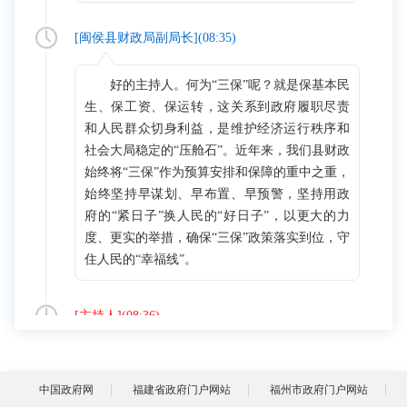
[
闽侯县财政局副局长
](
08:35
)
好的主持人。何为“三保”呢？就是保基本民
生、保工资、保运转，这关系到政府履职尽责
和人民群众切身利益，是维护经济运行秩序和
社会大局稳定的“压舱石”。近年来，我们县财政
始终将“三保”作为预算安排和保障的重中之重，
始终坚持早谋划、早布置、早预警，坚持用政
府的“紧日子”换人民的“好日子”，以更大的力
度、更实的举措，确保“三保”政策落实到位，守
住人民的“幸福线”。
[
主持人
](
08:36
)
大家都知道，财政与百姓生活息息相关，
财政工作一头连接着政府，一头连接着群众，
中国政府网
福建省政府门户网站
福州市政府门户网站
经济发展、民生保障、社会稳定，都离不开财