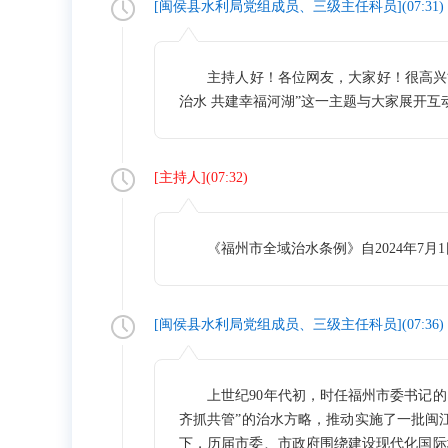
[
闽侯县水利局党组成员、三级主任科员
](
07:31
)
主持人好！各位网友，大家好！很高兴能
治水 共建幸福河湖”这一主题与大家展开互
[
主持人
](
07:32
)
《福州市全域治水条例》自2024年7月
[
闽侯县水利局党组成员、三级主任科员
](
07:36
)
上世纪90年代初，时任福州市委书记的习
齐抓共管”的治水方略，推动实施了一批闽江
下，历届市委、市政府围绕建设现代化国际