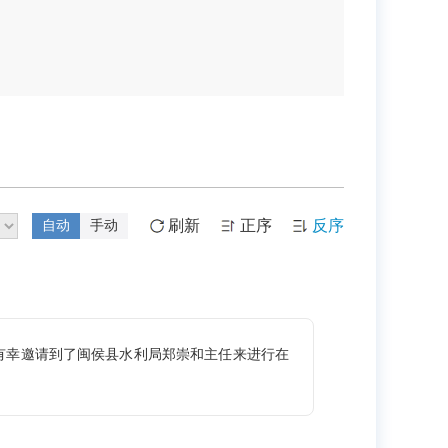
刷新
正序
反序
自动
手动
有幸邀请到了闽侯县水利局郑崇和主任来进行在