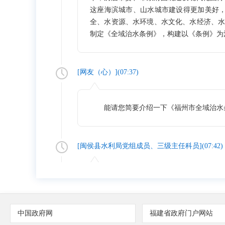
这座海滨城市、山水城市建设得更加美好
全、水资源、水环境、水文化、水经济、
制定《全域治水条例》，构建以《条例》为
[网友（
心
）](
07:37
)
能请您简要介绍一下《福州市全域治水
[
闽侯县水利局党组成员、三级主任科员
](
07:42
)
整个《条例》共七章六十九条，遵循“节水
水传统，以加快建设山清水秀城美的现代
全全域治水机制。明确水行政部门是全市
中国政府网
福建省政府门户网站
应当按照各自职责，共同做好全域治水工