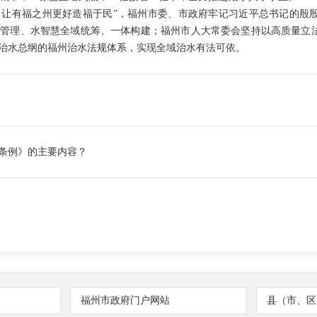
，让有福之州更好造福于民”，福州市委、市政府牢记习近平总书记的殷
水管理、水智慧全域统筹、一体构建；福州市人大常委会坚持以高质量立
治水总纲的福州治水法规体系，实现全域治水有法可依。
条例》的主要内容？
优先、空间均衡、系统治理、两手发力”的治水方针，传承弘扬“全党动
化国际城市为目标，建立福州市全要素、全流域、全过程的治水兴水长
全域治水的主管部门，负责组织实施本条例，城乡建设、农业农村、生态
福州市政府门户网站
县（市、区
作；确定每年3月14日为本市河长日，本市各级河（湖）长应当组织开