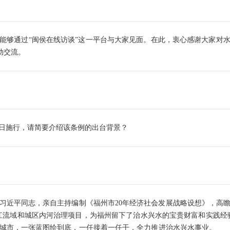
够通过“闽侯在线访谈”这一平台与大家见面。在此，衷心感谢大家对水
动交流。
1日施行，请简要介绍该条例的出台背景？
近平同志，亲自主持编制《福州市20年经济社会发展战略设想》，高瞻
流域和城区内河治理项目，为福州留下了治水兴水的宝贵财富和实践经验。3
城市，一张蓝图绘到底，一任接着一任干，全力推进治水兴水事业。 20