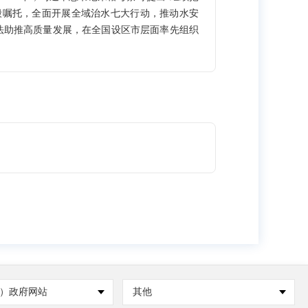
殷嘱托，全面开展全域治水七大行动，推动水安
法助推高质量发展，在全国设区市层面率先组织
员、全民动手、条块结合、齐抓共管”的优良治
效体制机制。主要包括以下几项内容： 一是健
环境、自然资源和规划等相关部门以及各级政府
）政府网站
其他
展护河巡河、宣传教育等活动；创造性地提出设