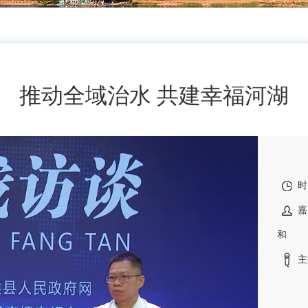
推动全域治水 共建幸福河湖
时
嘉
和
主