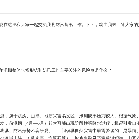
在这里和大家一起交流我县防汛备汛工作。下面，就由我来回答大家的
汛期整体气候形势和防汛工作主要关注的风险点是什么？
，属于洪涝、山洪、地质灾害易发区，汛期防汛压力较大。根据气象、
发，前汛期（4月—6月）较大可能出现阶段性强降水过程，极易引发山
影响我县。防汛形势不容乐观。 闽侯县自然灾害中最需警惕的，是暴雨
内小流域山洪、地质灾害（含泥石流）、城乡道路及下穿通道积涝、山区