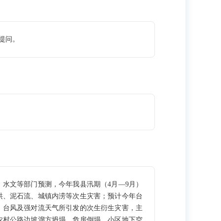
提问。
水文等部门预测，今年我县汛期（4月—9月）
洪、泥石流、城镇内涝等次生灾害；预计今年台
、台风及强对流天气所引发的次生衍生灾害，主
农村公路边坡溜方坍塌、危房倒塌、小区地下空