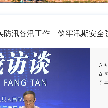
实防汛备汛工作，筑牢汛期安全
时
嘉
主