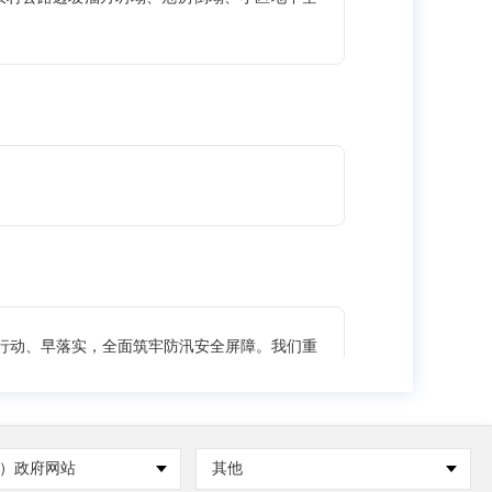
行动、早落实，全面筑牢防汛安全屏障。我们重
24小时热备福建省防汛高清视频会商系统、福
、防汛气象支撑平台等，打通指挥网络的最后一
25年防汛复盘及人员变动情况，细化优化应急
指有关成员单位均已修订完善各类防汛防台风应急
）政府网站
其他
防汛物资仓库，储备大型排水车、水陆两栖车、