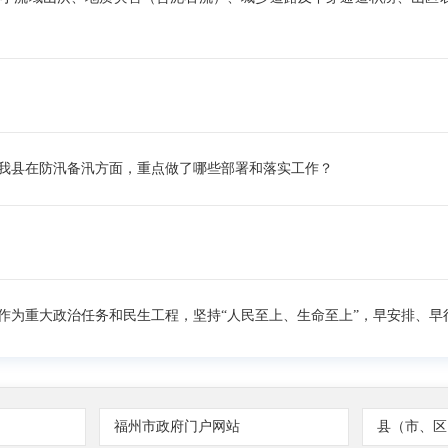
县在防汛备汛方面，重点做了哪些部署和落实工作？
为重大政治任务和民生工程，坚持“人民至上、生命至上”，早安排、早
提升应急指挥能力。进一步理顺责任体系，细化分工职责，应急指挥中心
国突发事件应急指挥综合业务系统、应急指挥网、政务外网视频会议系统
涝站、城镇易涝点等视频图像信息。 二是修订完善应急预案。根据20
任主体。目前，全县15个乡镇（街道）、343个行政村（社区）和县防
福州市政府门户网站
县（市、区
支持系统。 三是完善防汛物资储备。闽侯县现有祥谦、上街、甘蔗3个