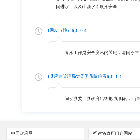
间进水，以及山塘水库度汛安全。
[网友（
静
）](
01:06
)
备汛工作是安全度汛的关键，请问今年我
[
县应急管理局党委委员陈伯贵
](
01:12
)
闽侯县委、县政府始终把防汛备汛工作作
点从六个方面推进备汛工作： 一是夯实
建省防汛防台抗旱指挥决策支持系统、全
公里，可调用主要江河溪流、水库、水闸排
响应各项工作措施，明确部门职责、落实责
中国政府网
福建省政府门户网站
预案并纳入福建省防汛防台抗旱指挥决策