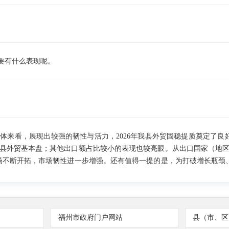
要有什么表现呢。
来看，展现出较强的韧性与活力，2026年我县外贸固稳提质奠定了良
县外贸基本盘；其他出口额占比较小的表现也较亮眼。从出口国家（地区
场不断开拓，市场韧性进一步增强。还有值得一提的是，为打破增长瓶颈
道，一季度拉动全县出口增长10个百分点，成为了我县外贸出口增量的重
福州市政府门户网站
县（市、区