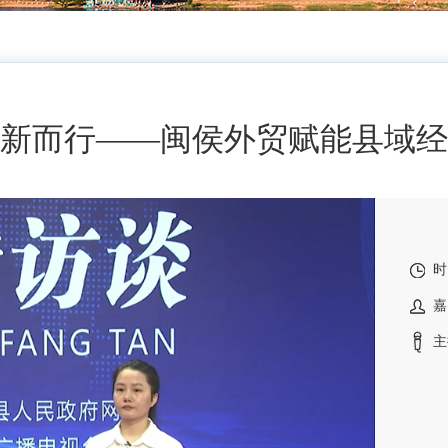
新而行——闽侯外贸赋能县域经
时
嘉
主