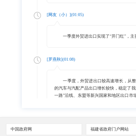
[网友（
小
）](
01:05
)
一季度外贸进出口实现了“开门红”，主
[
罗燕秋
](
01:08
)
一季度，外贸进出口较高速增长，从整体
的汽车与汽配产品出口增长较快，稳定了我
一路”沿线、东盟等新兴国家和地区出口市
通过跨境电商开启数字化转型，拓宽销售渠
[网友（
世
）](
01:10
)
中国政府网
福建省政府门户网站