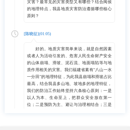
灾害？最常见的灾害类型又有哪些？结合闽侯
的地理特点，我县地质灾害防治遵循哪些核心
原则？
[
陈晓征
](
01:05
)
好的。地质灾害简单来说，就是自然因素
或者人为活动引发的、危害人民生命财产安全
的山体崩塌、滑坡、泥石流、地面塌陷等与地
质作用相关的灾害。我们福建省素有“八山一水
一分田”的地理特征，为此我县崩塌和滑坡占比
最高，结合我县多山地、坡地多的地理特征，
我们的防治工作始终坚持六条核心原则：一是
以人为本、生命至上，把群众安全放在第一
位；二是预防为主、避让与治理相结合；三是
统筹规划、突出重点，优先保障山区乡镇和人
口密集区；四是属地管理、分级负责，压实乡
镇、村两级的直接责任；五是专群结合、群测