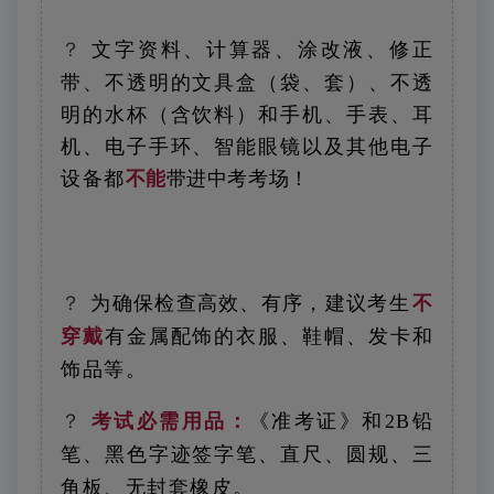
？
文字资料、计算器、涂改液、修正
带、不透明的文具盒（袋、套）、不透
明的水杯（含饮料）和手机、手表、耳
机、电子手环、智能眼镜以及其他电子
设备
都
不能
带进中考考场！
？
为确保检查高效、有序，建议
考生
不
穿戴
有金属配饰的衣服、鞋帽、发卡和
饰品等。
？
考试必需用品：
《准考证》和2B铅
笔、黑色字迹签字笔、直尺、圆规、三
角板、无封套橡皮。