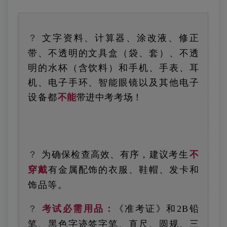
？
文字资料、计算器、涂改液、修正
带、不透明的文具盒（袋、套）、不透
明的水杯（含饮料）和手机、手表、耳
机、电子手环、智能眼镜以及其他电子
设备
都
不能
带进中考考场！
？
为确保检查高效、有序，建议
考生
不
穿戴
有金属配饰的衣服、鞋帽、发卡和
饰品等。
？
考试必需用品：
《准考证》和2B铅
笔、黑色字迹签字笔、直尺、圆规、三