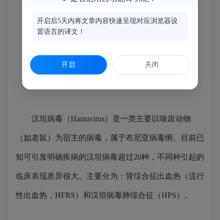
开启后5天内将文章内容快速呈现对应浏览器设
置语言的译文！
开启
关闭
汉坦病毒（Hantavirus）是一类主要以
啮齿动物
（如老鼠）为宿主的病毒，属于布尼亚病毒纲。目前已
知可引发明确疾病的汉坦病毒超过20种，不同种引起的
临床表现差异很大。主要分为：肾综合征出血热（流行
性出血热，HFRS）和汉坦病毒肺综合征（HPS）。