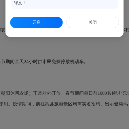
译文！
开启
关闭
和农村客运班车，较往年增加了农村客运班车免费，惠及更多乡
春节期间全天
24小时供市民免费停放机动车。
、朝阳休闲农场）正常对外开放；春节期间每日前
1000名通过
间使用。疫情期间，前往我县旅游景区均需实名预约、出示健康