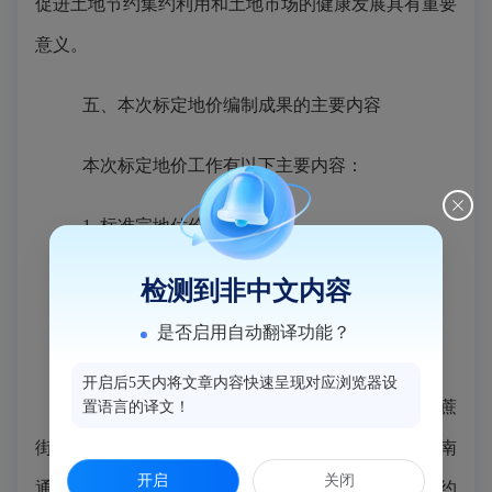
促进土地节约集约利用和土地市场的健康发展具有重要
意义。
五、本次标定地价编制成果的主要内容
本次标定地价工作有以下主要内容：
1. 标准宗地估价期日
标定地价价格基准日统一为
检测到非中文内容
2021年1月1日。
是否启用自动翻译功能？
2. 公示范围
开启后5天内将文章内容快速呈现对应浏览器设
闽侯县中心城区标定地价公示范围为闽侯县甘蔗
置语言的译文！
街道、上街镇、荆溪镇、祥谦镇、青口镇、尚干镇、南
开启
关闭
通镇、南屿镇、竹岐乡，公示标定区域
59个，总面积约