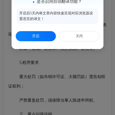
是否启用自动翻译功能？
4.从轻/减轻或从重处罚情形
开启后5天内将文章内容快速呈现对应浏览器设
置语言的译文！
从轻
/减轻：主动消除危害、受胁迫违法、立功表
现等；
开启
关闭
从重：造成严重后果、抗拒执法、屡犯等。
5.程序要求
重大处罚（如吊销许可证、大额罚款）需告知听
证权利；
严禁重复处罚，须保障当事人陈述申辩权。
三、重点问题说明