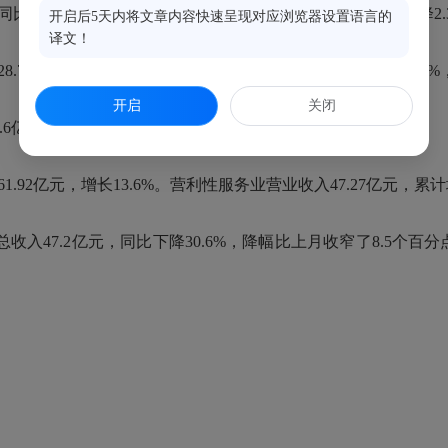
下降0.7%，较上月降幅收窄了4.1个百分点。工业产值下降2.
开启后5天内将文章内容快速呈现对应浏览器设置语言的
译文！
7%，增幅环比1-4月提高24.2个百分点；工业固投增长128.
开启
关闭
1.6亿元，同比增长5.3%，增幅较上月提升了4.4个百分点。
2亿元，增长13.6%。营利性服务业营业收入47.27亿元，累计增
入47.2亿元，同比下降30.6%，降幅比上月收窄了8.5个百