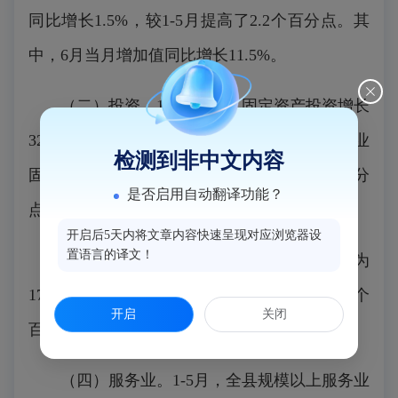
同比增长1.5%，较1-5月提高了2.2个百分点。其
中，6月当月增加值同比增长11.5%。
（二）投资。1-6月，全县固定资产投资增长
32.3%，增幅环比1-5月提高了3.6个百分点。工业
检测到非中文内容
固投增长148.6%，增幅环比1-5月提升19.7个百分
是否启用自动翻译功能？
点。
开启后5天内将文章内容快速呈现对应浏览器设
置语言的译文！
(三)消费。1-6月全县社会消费品零售总额为
177.9亿元，增长4.9%，增幅较1-5月回落了0.4个
开启
关闭
百分点。
（四）服务业。1-5月，全县规模以上服务业