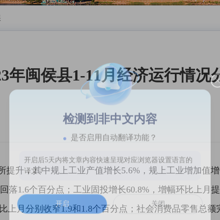
展
023年闽侯县1-11月经济运行情况
检测到非中文内容
是否启用自动翻译功能？
开启后5天内将文章内容快速呈现对应浏览器设置语言的
提升，其中规上工业产值增长5.6%，规上工业增加值增长4
译文！
落1.6个百分点；工业固投增长60.8%，增幅环比上月提升
开启
关闭
幅环比上月分别收窄1.9和1.8个百分点；社会消费品零售总额