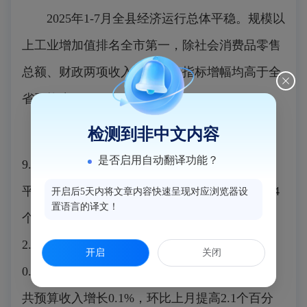
2025年1-7月全县经济运行总体平稳。规模以
上工业增加值排名全市第一，除社会消费品零售
总额、财政两项收入外，其余指标增幅均高于全
省平均水平（不含出口及外资）。
检测到非中文内容
2025年1-7月，全县规上工业产值增长
是否启用自动翻译功能？
9.0%；规上工业增加值增长11.0%，与上月持
平；固定资产投资增长11.3%，环比上月回落0.4
开启后5天内将文章内容快速呈现对应浏览器设
置语言的译文！
个百分点；工业固投增长20.3%，环比上月回落
2.2个百分点；全县一般公共预算总收入增长
开启
关闭
0.1%，环比上月提高1.5个百分点；地方一般公
共预算收入增长0.1%，环比上月提高2.1个百分