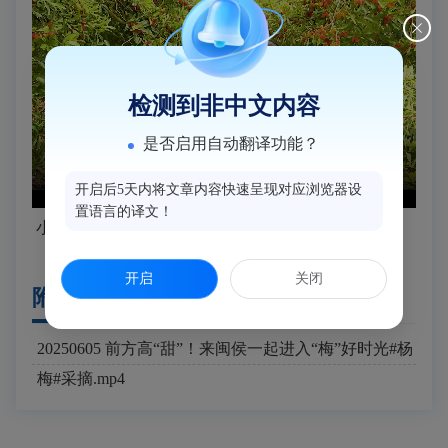
检测到非中文内容
是否启用自动翻译功能？
开启后5天内将文章内容快速呈现对应浏览器设
置语言的译文！
小箬乡福田村
开启
关闭
附件下载
20250605 前方高“甜”！来闽侯一起进入“梅”好时光#杨
梅#采摘.mp4