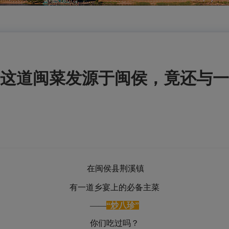
这道闽菜发源于闽侯，竟还与一
在闽侯县荆溪镇
有一道
乡宴上的必备主菜
——
“炒八珍”
你们吃过吗？