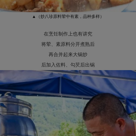
▲（炒八珍原料荤中有素，品种多样）
在烹饪制作上也有讲究
将荤、素原料分开煮熟后
再合并起来大锅炒
后加入佐料、勾芡后出锅