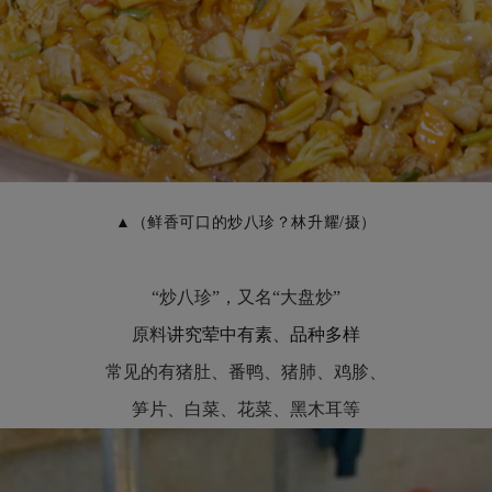
▲（鲜香可口的炒八珍？林升耀/摄）
“炒八珍”，又名“大盘炒”
原料
讲究荤中有素、品种多样
常见的有猪肚、番鸭、猪肺、鸡胗、
笋片、白菜、花菜、黑木耳等