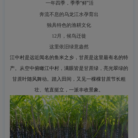
一年四季，季季“鲜”活
奔流不息的乌龙江水孕育出
独具特色的渔耕文化
12月，候鸟迁徙
这里依旧绿意盎然
江中村是远近闻名的鱼米之乡，甘蔗是这里最有名的特
产。从空中俯瞰江中村，满眼皆是甘蔗绿，亮光翠绿的
甘蔗叶随风舞动。踏入田间，又见一棵棵甘蔗节长粗
壮、笔直挺立，一派丰收景象。