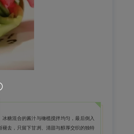
、冰糖混合的酱汁与橄榄搅拌均匀，最后倒入
渐褪去，只留下甘冽、清甜与醇厚交织的独特