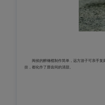
闽侯的醉橄榄制作简单，远方游子可亲手复刻
挂，都化作了唇齿间的清甜。