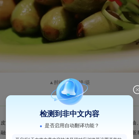
▲醉橄榄？张锋/摄
检测到非中文内容
泛着暗绿光泽的果子，清水洗净晾干。随后，将酱油、
蚝油
是否启用自动翻译功能？
糖融化，白酒的醇香与耗油的醇厚渗入橄榄果肉，橄榄的青涩渐