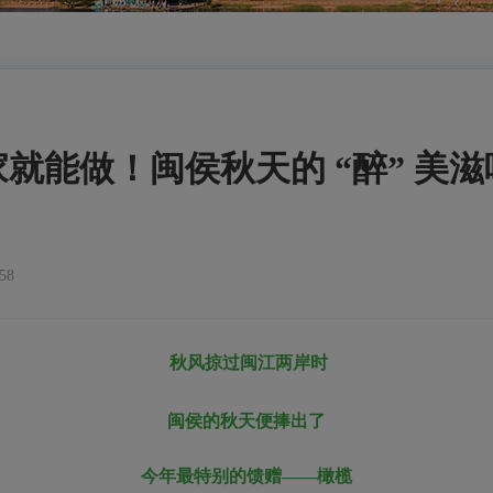
就能做！闽侯秋天的 “醉” 美滋
58
秋风掠过闽江两岸时
闽侯的秋天便捧出了
今年最特别的馈赠——橄榄