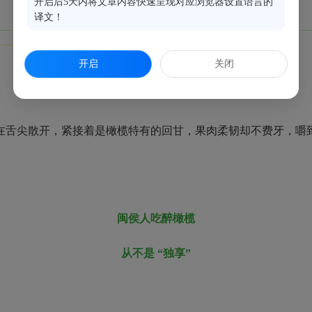
开启后5天内将文章内容快速呈现对应浏览器设置语言的
译文！
开启
关闭
舌尖散开，紧接着是橄榄特有的回甘，
果肉柔韧却不费牙，嚼
闽侯人吃醉橄榄
从不是 “独享”