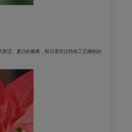
摄
的青涩、夏日的脆爽，秋日里经过特殊工艺腌制的