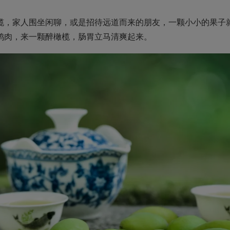
，家人围坐闲聊，或是招待远道而来的朋友，一颗小小的果子就
鸭肉，来一颗醉橄榄，肠胃立马清爽起来。