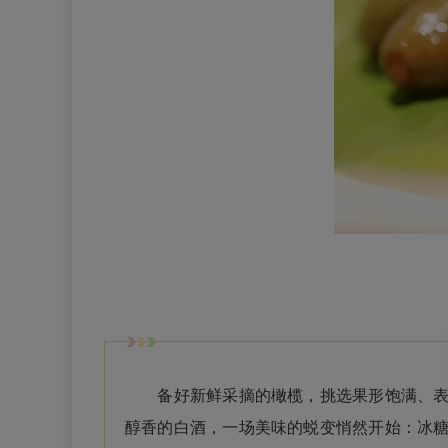
备好新鲜采摘的橄榄，挑选果形饱满、表皮
醇香的白酒，一场美味的蜕变悄然开始：冰