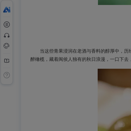
当这些青果浸润在老酒与香料的醇厚中，历经
醉橄榄，藏着闽侯人独有的秋日浪漫，一口下去