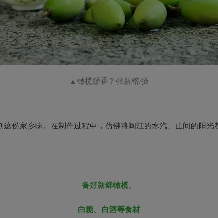
▲橄榄馨香？张
新榕
/摄
这份家乡味。在制作过程中，仿佛将闽江的水汽、山间的阳光都
备好新鲜橄榄、
白糖、白酒等食材