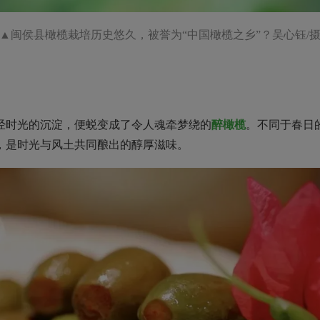
▲
闽侯县橄榄栽培历史悠久，被誉为“中国橄榄之乡”
？吴心钰/
时光的沉淀，便蜕变成了令人魂牵梦绕的
醉橄榄
。不同于春日
，是时光与风土共同酿出的醇厚滋味。