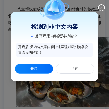
“八宝
蟳
饭能成为经典，在于我们对食材的极致追
求和对传统工艺的坚守。”陈鸿介绍，“我们选用的
母红
蟳
产自福建沿海
，肉质鲜美、营养丰富。而糯米则采用
检测到非中文内容
高山单季稻，这样蒸出来的米饭才更加软糯香甜。”
是否启用自动翻译功能？
开启后5天内将文章内容快速呈现对应浏览器设
置语言的译文！
开启
关闭