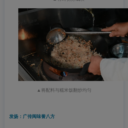
▲
将配料与糯米饭翻炒均匀
发扬：广传闽味誉八方