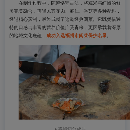
在制作过程中，陈鸿恪守古法，将糯米与红
蟳
的鲜
美完美融合，再辅以五花肉、虾仁、香菇等多种配料，
经过精心烹制，最终成就了这道经典闽菜。
它既凭借独
特
的
口感与丰富的营养价值广受青睐，更因承载着深厚
的地域文化底蕴，
成功入选福州市闽菜保护名录
。
▲
将
蟳
切分成块