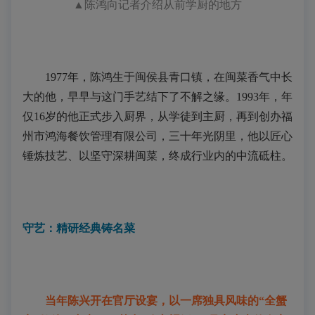
▲
陈鸿向记者介绍从前学厨的地方
1
977
年，陈鸿生于闽侯县青口镇，在闽菜香气中长
大的他，早早与这门手艺结下了不解之缘。
1993
年，年
仅
16
岁的他正式步入厨界，从学徒到主厨，再到创办福
州市鸿海餐饮管理有限公司，三十年光阴里，他以匠心
锤炼技艺、以坚守深耕闽菜，终成行业内的中流砥柱。
守艺：精研经典铸名菜
当年陈兴开在官厅设宴，以一席独具风味的“
全蟹