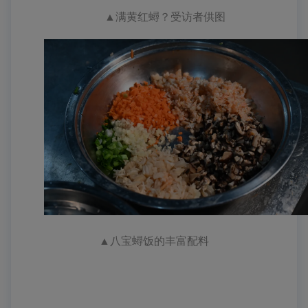
▲满黄
红
蟳
？
受访者供图
▲
八宝
蟳
饭的丰富配料