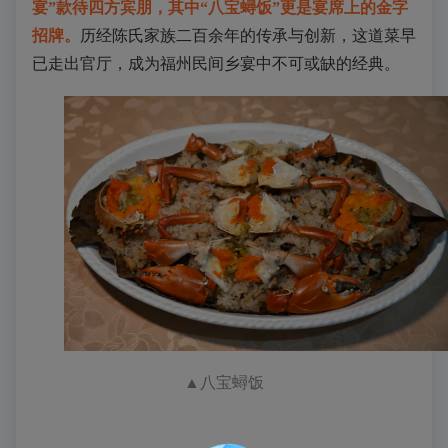
宴”
款待四方宾朋，其中
“
八宝
蟳
饭
”更是宴席上的金字
招牌
。
历经陈氏家族二百余年的传承与创新，这道菜早
已走出官厅，成为福州民间乡宴中不可或缺的经典。
▲
八宝
蟳
饭