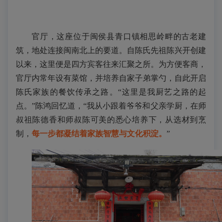
官厅，这座位于
闽侯县青口镇
相思岭畔的古老建
筑，
地处连接闽南北上的要道。
自陈氏先祖陈兴开创建
以来，这里便是
四方宾客往来汇聚之所
。
为方便客商，
官厅内常年设有菜馆，并培养自家子弟掌勺，自此开启
陈氏家族的餐饮传承之路。
“这里是我厨艺之路的起
点。”陈鸿回忆道，“我从小
跟着爷爷和父亲学厨，
在师
叔祖陈德香和师叔陈可美的悉心培养下，
从选材到烹
制，
每一步都凝结着家族智慧与文化积淀
。
”