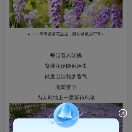
▲（一串串紫藤花垂挂，宛如紫色的帘幕
）
每当春风吹拂
紫藤花便随风摇曳
散发出淡雅的香气
花瓣落下
为大地铺上一层紫色地毯