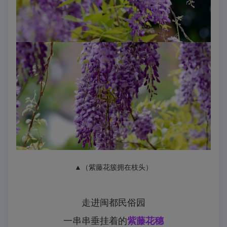
▲（紫藤花簇拥在枝头）
走进闽都民俗园
一串串垂挂着的
紫藤花穗