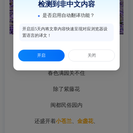
检测到非中文内容
是否启用自动翻译功能？
开启后5天内将文章内容快速呈现对应浏览器设
置语言的译文！
▲（飘落的紫藤花瓣为大地铺上一层紫色地毯
）
开启
关闭
春色满园关不住
除了紫藤花
闽都民俗园内
还盛开着
小苍兰
、
金盏花
、