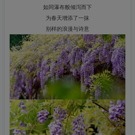
如同瀑布般倾泻而下
为春天增添了一抹
别样的浪漫与诗意