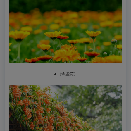
▲（金盏花
）