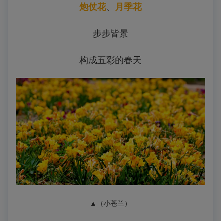
炮仗花
、
月季花
步步皆景
构成五彩的春天
▲（小苍兰
）