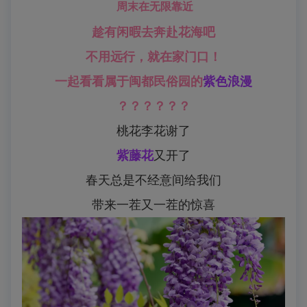
周末在无限靠近
趁有闲暇去奔赴花海吧
不用远行，就在家门口！
一起看看属于闽都民俗园的
紫色浪漫
？？？？？？
桃花李花谢了
紫藤花
又开了
春天总是不经意间给我们
带来一茬又一茬的惊喜