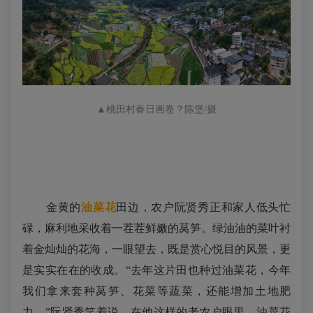
▲
桃田村
春日画卷
？陈堡/摄
金黄的
油菜花
田边，农户阮贤秀正和家人低头忙
碌，麻利地采收着一茬茬鲜嫩的
莴笋
。绿油油的菜叶衬
着金灿灿的花海，一眼望去，既是赏心悦目的风景，更
是实实在在的收成。
“去年这片田也种过油菜花，今年
我们拿来套种
莴笋
、花菜等蔬菜，还能增加土地肥
力。”阮贤秀笑着说，在他这样的老农户眼里，油菜花