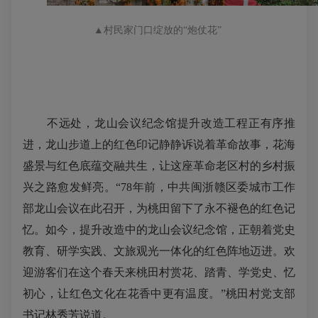
▲
村民家门口绽放的“炮仗花”
不远处，龙山会议纪念馆提升改造工程正有序推
进，龙山步道上的红色印记静静诉说着革命故事，花海
盛景与红色底蕴交融共生，让这座革命老区村的乡村振
兴之路愈发鲜亮。
“
78
年前，中共闽浙赣区委城市工作
部龙山会议在此召开，为桃田留下了永不褪色的红色记
忆。如今，提升改造中的龙山会议纪念馆，正朝着党史
教育、研学实践、文旅观光一体化的红色阵地迈进。欢
迎游客们在这个春天来桃田村赏花、踏青、学党史、忆
初心，让红色文化在花香中更有温度。”桃田村党支部
书记林秀芳说道。