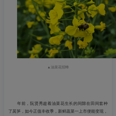
▲油菜花
招蜂
年前，阮贤秀趁着油菜花生长的间隙在田间套种
了
莴笋
，如今正值丰收季，新鲜蔬菜一上市便能变现，