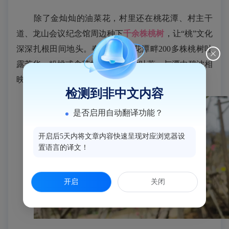
除了金灿灿的油菜花，村里还在桃花潭、村主干
道、龙山会议纪念馆周边种下
千余株桃树
，让
“桃”文化
深深扎根田间地头。春日里，桃花潭畔
200
多株桃树吐
露芳华，粉桃或含苞如珠、或绽放吐蕊，与潭中碧波相
映成趣，蝴蝶穿梭花间，为田园画卷添了几分灵动。
检测到非中文内容
是否启用自动翻译功能？
开启后5天内将文章内容快速呈现对应浏览器设
置语言的译文！
开启
关闭