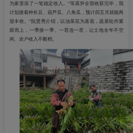
为家里添了一笔稳定收入。
“等
莴笋
全部收获完毕，我
计划接着种长豆、葫芦瓜、八角瓜，预计四五月就能再
迎丰收。”阮贤秀介绍，以油菜花为基底，蔬菜轮作紧
跟而上，一季接一季、一茬连一茬，让土地全年不空
闲、农户收入不断档。