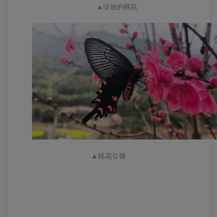
▲
绽放的桃花
▲桃花引碟