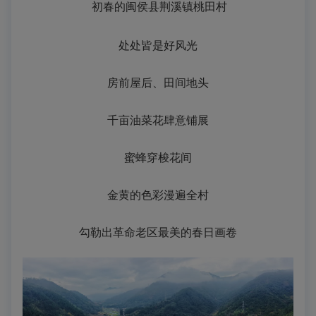
初春的闽侯县荆溪镇桃田村
处处皆是好风光
房前屋后、田间地头
千亩油菜花肆意铺展
蜜蜂穿梭花间
金黄的色彩漫遍全村
勾勒出革命老区最美的春日画卷