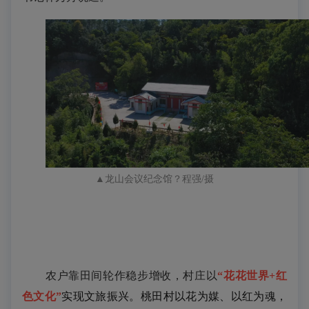
▲龙山会议纪念馆？程强/摄
农户靠田间轮作稳步增收，村庄以
“
花花世界
+
红
色文化”
实现文旅振兴。桃田村以花为媒、以红为魂，