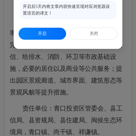
二、进一步优化汽车园区发展规划
开启后5天内将文章内容快速呈现对应浏览器设
置语言的译文！
优化园区用地布局，适当提升容积
率，盘活低效用地，增加产业发展空间；
开启
关闭
完善园区支撑体系，包括交通、电力、通
信、给排水、消防、环卫等市政基础设
施，必要的居住以及商业等公共服务；提
出园区景观廊道、城市界面、建筑形态等
景观风貌等提升措施。
责任单位：青口投资区管委会、县工
信局
、县资规局、县住建局、闽侯生态环
境局，青口镇、尚干镇、祥谦镇。