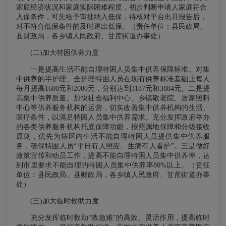
家庭经济状况和家庭实际困难程度，初步判断申请人家庭符合
入保条件，可先给予审批纳入低保，待核对平台出具报告后，
对不符合低保条件的及时退出低保。（责任单位：县民政局、
县财政局，各乡镇人民政府、甘蔗街道办事处）
(二)加大特困供养力度
一是提高生活不能自理特困人员集中供养保障标准。对集
中供养的半护理、全护理特困人员在现有供养标准基础上每人
每月提高1600元和2000元，分别达到3187元和3884元。二是提
高集中供养质量。加快社会福利中心、乡镇敬老院、居家照料
中心等供养服务机构的运营，切实改善集中供养机构的生活、
医疗条件，以满足特困人员集中供养需求。充分发挥政府举办
的各类供养服务机构托底保障功能，按照属地保障和分级接收
原则，优先为辖区内生活不能自理特困人员提供集中供养服
务，确保特困人员“平日有人照应、生病有人看护”。三是做好
政策宣传和动员工作，提高不能自理特困人员集中供养率，达
到市里要求不能自理的特困人员集中供养率80%以上。（责任
单位：县民政局、县财政局，各乡镇人民政府、甘蔗街道办事
处）
(三)加大临时救助力度
充分发挥临时救助“救急难”的高效、灵活作用，提高临时