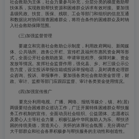
社会救助为主体，社会力量参与补充，分层分类的梯度救助帮
扶体系，实现救助帮扶资源和困难群众诉求有效对接。要加强
县级民政、扶贫、医保、残联、工会等部门和组织的信息互通
和数据比对协同筛查困难群众，将符合条件的困难群众及时纳
入社会救助保障范围。
(三)加强监督管理
要建立和完善社会救助公示制度，利用政府网站、新闻媒
体、公共场所、政务公开栏、宣传栏及福州市惠民资金网等形
式，全面公开社会救助政策、申请审批程序、保障对象、资金
发放等情况。发挥社会监督作用，强化县、乡、村三级公示公
告力度，设立投诉举报信箱或投诉举报电话，及时调查处理群
众咨询、投诉、举报事件。要加强各类社会救助资金管理，财
政、审计、监察等部门应跟踪监督、审计各类资金使用情况。
(四)加强宣传推广
要充分利用电视、广播、网络、报纸等媒介，镇、村(居)
两级要结合困难群众巡访工作，广泛开展特殊困难群众帮扶服
务工作机制的宣传。全面动员社会组织、公益团体、志愿者以
及爱心人士等社会力量，积极弘扬中华民族助人为乐、帮扶济
困的传统美德，营造关心、关怀的浓厚社会氛围，充分调动广
大干部群众和社会各界积极参与帮扶服务的主动性和创造性。