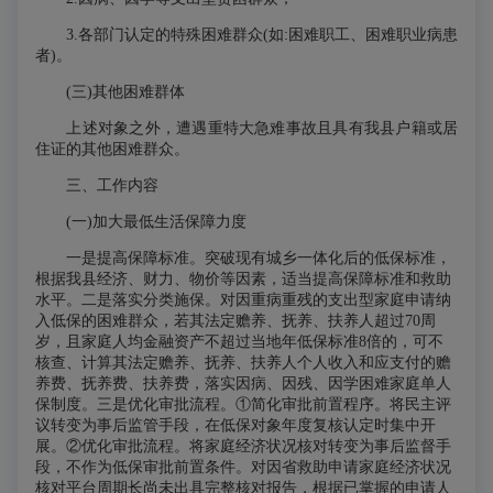
3.各部门认定的特殊困难群众(如:困难职工、困难职业病患
者)。
(三)其他困难群体
上述对象之外，遭遇重特大急难事故且具有我县户籍或居
住证的其他困难群众。
三、工作内容
(一)加大最低生活保障力度
一是提高保障标准。突破现有城乡一体化后的低保标准，
根据我县经济、财力、物价等因素，适当提高保障标准和救助
水平。二是落实分类施保。对因重病重残的支出型家庭申请纳
入低保的困难群众，若其法定赡养、抚养、扶养人超过70周
岁，且家庭人均金融资产不超过当地年低保标准8倍的，可不
核查、计算其法定赡养、抚养、扶养人个人收入和应支付的赡
养费、抚养费、扶养费，落实因病、因残、因学困难家庭单人
保制度。三是优化审批流程。①简化审批前置程序。将民主评
议转变为事后监管手段，在低保对象年度复核认定时集中开
展。②优化审批流程。将家庭经济状况核对转变为事后监督手
段，不作为低保审批前置条件。对因省救助申请家庭经济状况
核对平台周期长尚未出具完整核对报告，根据已掌握的申请人