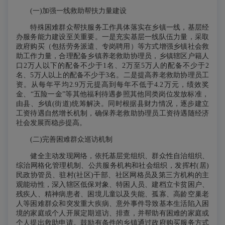
(一)加强一线救助帮扶力量建设
特殊困难群众帮扶服务工作具体落实在乡镇一线，基层经
办服务能力建设至关重要。一是充实基层一线队伍力量，采取
政府购买（包括劳务派遣、专岗聘用）等方式增强乡镇社会救
助工作力量，合理配备乡镇养老救助协理员，乡镇辖区户籍人
口2万人以下的配备不少于1名、2万至5万人的配备不少于2
名、5万人以上的配备不少于3名。二是提高养老救助协理员工
资。从每年平均2.9万元提高到每年不低于4.2万元，绩效奖
金、“五险一金”等其他福利待遇参照其他同类岗位发放标准，
由县、乡镇(街道)统筹解决。同时根据县财力情况，逐步建立
工资待遇自然增长机制，确保养老救助协理员工资待遇随经济
社会发展而稳步提高。
(二)完善困难群众巡访机制
健全主动发现网络，依托基层党组织、群众性自治组织、
综治网格化管理机制、公共服务机构和社会组织，发挥村(居)
民政协管员、驻村(社区)干部、社区网格员及第三方机构的主
观能动性，深入辖区低保对象、特困人员、建档立卡贫困户、
残疾人、精神病患者、困境儿童以及失能、孤寡、高龄空巢老
人等困难群众和突发重大疾病、意外事件导致基本生活陷入困
境的家庭或个人开展定期巡访、排查，并帮助有困难的家庭或
个人提出救助申请。鼓励有条件的乡镇通过政府购买服务方式