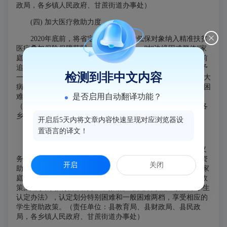
政局，各乡镇人民政府、甘蔗街道办事处）
(四) 加大医疗救助力度
2020年底前，将省定扶贫标准下的低保对象纳入精准扶贫
医疗叠加保险保障范围，享受相应待遇。对“边缘困难群体”家
庭或个人，因发生大额医疗费用，经认定为低保对象的，往前
追溯12个月的个人负担医疗费用，按医疗救助政策计算，给予
检测到非中文内容
一次性医疗救助。2021年以后，完善城乡统筹的“基本医保一大
病医保医疗救助”三重综合医疗保障长效机制，精准分类解决困
是否启用自动翻译功能？
难群众就医负担问题，防止因病返贫致贫，实现稳定脱贫。
（责任单位：县医保局、县财政局、县民政局、县卫健局，各
乡镇人民政府、甘蔗街道办事处）
开启后5天内将文章内容快速呈现对应浏览器设
置语言的译文！
(五) 加大教育救助力度
对“兜底保障群体”家庭的适龄子女落实学前教育资助、义
务教育资助、普通高中资助、中职教育资助和普通高等教育资
开启
关闭
助5大类教育资助政策。对“边缘困难群体”和“其他困难群体”家
庭的适龄子女落实义务教育阶段免除学杂费、教材费等资助政
策;对非义务教育阶段的学生则按照《福建省家庭经济困难学生
认定办法》，认定划分特别困难和一般困难两档，享受相应的
学生资助政策。（责任单位：县教育局、县财政局、县民政
局，各乡镇人民政府、甘蔗街道办事处）