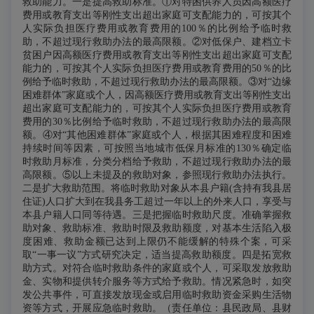
救助能力。一是提高救助标准。①对特困供养人员因高额医疗
费用或教育支出等刚性支出超出家庭可支配能力的，可按其个
人实际负担医疗费用或教育费用的100％的比例给予临时救
助，不超过现行救助办法的最高限额。②对低保户、建档立卡
贫困户因高额医疗费用或教育支出等刚性支出超出家庭可支配
能力的，可按其个人实际负担医疗费用或教育费用的50％的比
例给予临时救助，不超过现行救助办法的最高限额。③对“边缘
困难群体”家庭或个人，因高额医疗费用或教育支出等刚性支出
超出家庭可支配能力的，可按其个人实际负担医疗费用或教育
费用的30％比例给予临时救助，不超过现行救助办法的最高限
额。④对“其他困难群体”家庭或个人，根据其困难程度和困难
持续时间等因素，可按照当地城市低保月标准的130％确定临
时救助月标准，分类分档给予救助，不超过现行救助办法的最
高限额。⑤以上未提及的救助对象，参照现行救助办法执行。
二是扩大救助范围。将临时救助对象从本县户籍(含持有我县居
住证)人口扩大到在我县务工超过一年以上的外来人口，享受与
本县户籍人口同等待遇。三是把握临时救助尺度。准确掌握救
助对象、救助标准、救助时限及救助额度，对基本生活陷入极
度困难、救助金额已达到上限仍不能缓解的特殊个案，可采
取“一事一议”方式研究决定，适当提高救助额度。四是拓宽救
助方式。对符合临时救助条件的家庭或个人，可采取发放救助
金、实物和提供转介服务等方式给予救助。情况紧急时，如突
发公共事件，可直接发放现金或启用临时救助资金采购生活物
资等方式，开展应急临时救助。（责任单位：县民政局、县财