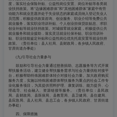
度，落实社会保险补贴、公益性岗位安置、岗位补贴等各类就
业扶持政策。将“边缘困难群体”和“其他困难群体”家庭中有劳
动能力和就业意愿并处于失业状态的家庭成员纳入登记失业人
员范围，积极提供政策咨询、创业服务、职业介绍等免费公共
就业服务，落实职业培训补贴、个人创业担保贷款贴息、求职
创业补贴等就业扶持政策。对城镇零就业家庭，积极提供公共
就业服务和就业援助，落实灵活就业社保补贴、职业培训补
贴、职业技能鉴定补贴和公益性岗位优先托底安置等就业扶持
政策。（责任单位：县人社局、县财政局，各乡镇人民政府、
甘蔗街道办事处）
(九)引导社会力量参与
鼓励和引导社会力量通过慈善捐助、志愿服务等方式开展
帮扶服务活动，建立健全帮扶服务需求与社会力量供给对接平
台，积极帮助特殊困难群体转介对接社会力量。加大政府购买
服务力度，实施以特殊困难群体帮扶服务为重点的社会工作专
业化服务项目，为其提供照料护理、康复训练、能力提升、心
理疏导、社会融入、资源链接等服务。（责任单位：县民政
局、县财政局、县医保局、县教育局、县卫健局、县住建局、
县应急局、县人社局、县总工会，各乡镇人民政府、甘蔗街道
办事处）
四、保障措施