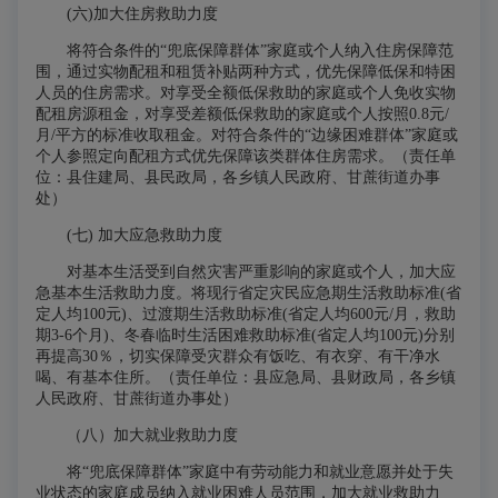
(六)加大住房救助力度
将符合条件的“兜底保障群体”家庭或个人纳入住房保障范
围，通过实物配租和租赁补贴两种方式，优先保障低保和特困
人员的住房需求。对享受全额低保救助的家庭或个人免收实物
配租房源租金，对享受差额低保救助的家庭或个人按照0.8元/
月/平方的标准收取租金。对符合条件的“边缘困难群体”家庭或
个人参照定向配租方式优先保障该类群体住房需求。（责任单
位：县住建局、县民政局，各乡镇人民政府、甘蔗街道办事
处）
(七) 加大应急救助力度
对基本生活受到自然灾害严重影响的家庭或个人，加大应
急基本生活救助力度。将现行省定灾民应急期生活救助标准(省
定人均100元)、过渡期生活救助标准(省定人均600元/月，救助
期3-6个月)、冬春临时生活困难救助标准(省定人均100元)分别
再提高30％，切实保障受灾群众有饭吃、有衣穿、有干净水
喝、有基本住所。（责任单位：县应急局、县财政局，各乡镇
人民政府、甘蔗街道办事处）
（八）加大就业救助力度
将“兜底保障群体”家庭中有劳动能力和就业意愿并处于失
业状态的家庭成员纳入就业困难人员范围，加大就业救助力