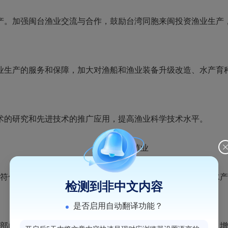
。加强闽台渔业交流与合作，鼓励台湾同胞来闽投资渔业生产，
业生产的服务和保障，加大对渔船和渔业装备升级改造、水产育
的研究和先进技术的推广应用，提高渔业科学技术水平。
第二章 养殖业
符合规划的海域和内陆水域发展养殖业，选育、培育和推广水产
检测到非中文内容
是否启用自动翻译功能？
部门应当会同有关部门，根据国土空间规划和水产资源状况及增