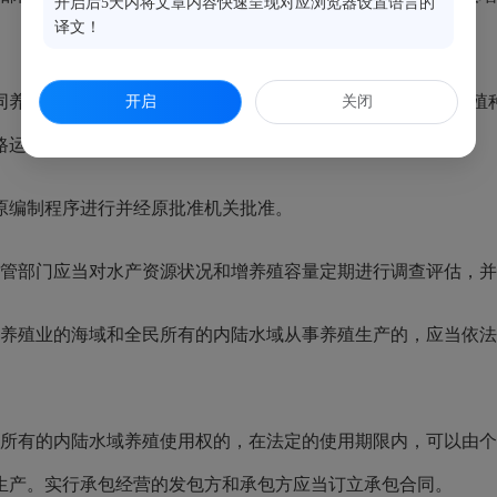
开启后5天内将文章内容快速呈现对应浏览器设置语言的
译文！
养殖区域的生态环境状况和自然承载能力，科学合理确定养殖种
开启
关闭
路运输及防洪等规划相衔接。
编制程序进行并经原批准机关批准。
管部门应当对水产资源状况和增养殖容量定期进行调查评估，并
养殖业的海域和全民所有的内陆水域从事养殖生产的，应当依法
所有的内陆水域养殖使用权的，在法定的使用期限内，可以由个
生产。实行承包经营的发包方和承包方应当订立承包合同。