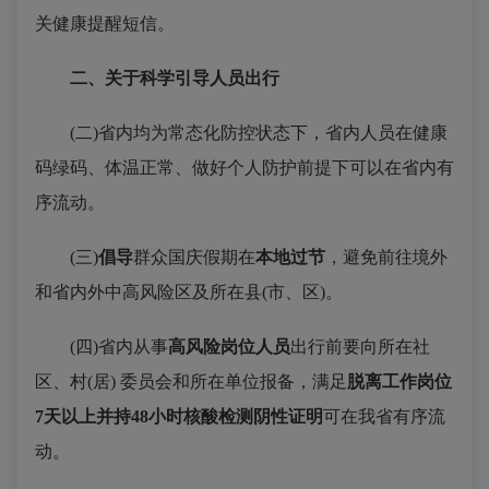
关健康提醒短信。
二、关于科学引导人员出行
(二)省内均为常态化防控状态下，省内人员在健康
码绿码、体温正常、做好个人防护前提下可以在省内有
序流动。
(三)
倡导
群众国庆假期在
本地过节
，避免前往境外
和省内外中高风险区及所在县(市、区)。
(四)省内从事
高风险岗位人员
出行前要向所在社
区、村(居) 委员会和所在单位报备，满足
脱离工作岗位
7天以上并持48小时核酸检测阴性证明
可在我省有序流
动。