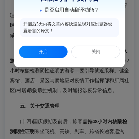
(十二)文旅部门要强化对旅行社组织的跨省旅游管
是否启用自动翻译功能？
理，要求旅行社
不得组团前往有中高风险区的县(市、
开启后5天内将文章内容快速呈现对应浏览器设
区、旗)旅游。
发挥旅行社及本地导游作用，引导游客
置语言的译文！
做好个人防护及落实必要核酸检测。
(十三)根据国家方案要求，
入住宾馆、酒店和进入
开启
关闭
旅游景区要
查验72小时核酸检测阴性证明。
对未持有72
小时核酸检测阴性证明的游客，要引导就近采样。健全
宾馆、酒店、景区与属地应对疫情工作指挥部和所属社
区(村居)联防联控机制，及时通报涉疫异常信息。
五、关于交通管理
(十四)国庆假期及前后，旅客需
持48小时内核酸检
测阴性证明
乘坐飞机、高铁、列车、跨省长途客运汽