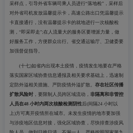
采样点，引导外省车辆司乘人员进行“落地检”，采样后
对外省司机发放温馨提示卡，高速公路出口凭温馨提示
卡直接通行，没有温馨提示卡的就地进行一次核酸检
测，“即采即走”;在人流量大的服务区要增派力量，做
好服务工作，方便群众出行。省交通运输厅、卫健委要
加强督促指导。
(十七)如省内出现本土疫情，疫情发生地要在严格
落实国家区域协查信息通报及相关要求基础上，迅速制
定防外溢相关措施、严防疫情外溢扩散。
存在社区传播
扩散风险时
，要限制人员跨区域流动，
非隔离和非管控
人员在
48 小时内两次核酸检测阴性
后(间隔24 小时以
上)方可离开疫情所在城市。未发生疫情的地市要加强
与涉疫地区信息对接，强化区域协查，尽快排查涉疫风
险人员，做到日推日清、不漏一人，严格按照国家第九