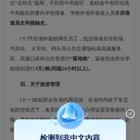
次“点对点”返闽，不到高中风险区，返校途中有经过高
中风险区的要向学校报备。学校对省外返校人员要
排查
旅居史和接触史。
(十)节后省外返校师生员工，抵达我省后在机场、
汽车站、 火车站、码头等公共交通场站或高速服务
区、高速口采样点自觉进行
“落地检”
，返校后由所在学
校组织进行
3天2检(间隔24小时以上)。
四、关于旅游管理
(十一)鼓励群众在省内周边游，在省内均处于常态
化防控状态下，各景区景点要科学合理设置游客接待上
限，严格落实预约、限流、错峰等要求和扫码验码、定
期清洁、通风消毒等措施。
检测到非中文内容