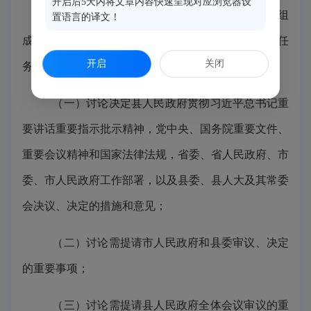
开启后5天内将文章内容快速呈现对应浏览器设
二十、县人民政府常务会议由县长、副县长组
置语言的译文！
成，由县长召集和主持。县人民政府常务会议的主要任
开启
关闭
务是：
（一）讨论决定县人民政府贯彻习近平总书记重
要讲话重要指示批示精神，党中央、国务院重要文件、
重要会议精神和国家法律法规，省委、省人民政府、市
委、市人民政府工作部署，以及县委、县人大及其常委
会决议、决定的措施和意见；
（二）讨论需提请市人民政府和县委审议、决定
的重要事项；
（三）讨论需提请县人民政府全体会议审议的重