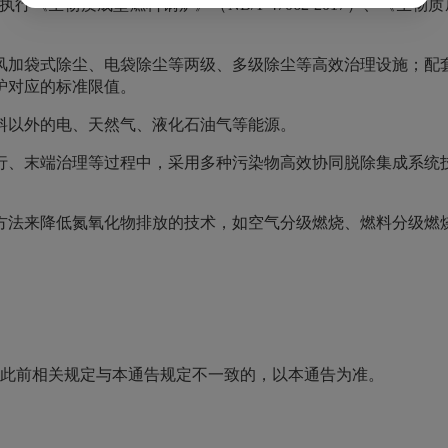
物质成型燃料锅炉》（NB/T 47062-2017）、《生物质成型燃
风加袋式除尘、电袋除尘等两级、多级除尘等高效治理设施；配
炉对应的标准限值。
料以外的电、天然气、液化石油气等能源。
行、末端治理等过程中，采用多种污染物高效协同脱除集成系统
方法来降低氮氧化物排放的技术，如空气分级燃烧、燃料分级燃
年。此前相关规定与本通告规定不一致的，以本通告为准。