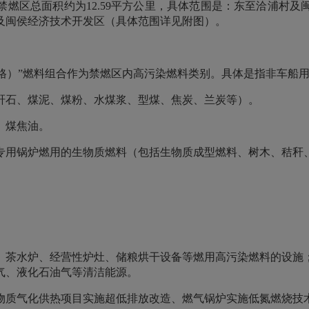
燃区总面积约为12.59平方公里，具体范围是：东至洽浦村
及闽侯经济技术开发区（具体范围详见附图）。
严格）”燃料组合作为禁燃区内高污染燃料类别。具体是指非车船
矸石、煤泥、煤粉、水煤浆、型煤、焦炭、兰炭等）。
、煤焦油。
专用锅炉燃用的生物质燃料（包括生物质成型燃料、树木、秸秆
、茶水炉、经营性炉灶、储粮烘干设备等燃用高污染燃料的设施
气、液化石油气等清洁能源。
物质气化供热项目实施超低排放改造、燃气锅炉实施低氮燃烧技