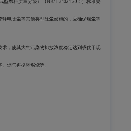
料质量分级》（NB/T 34024-2015）标准要
套静电除尘等其他类型除尘设施的，应确保烟尘等
技术，使其大气污染物排放浓度稳定达到或优于现
烧、烟气再循环燃烧等。