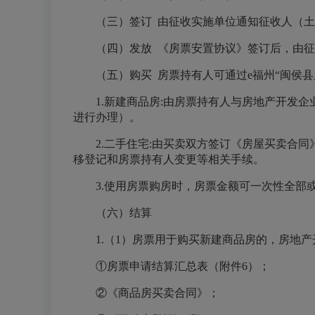
（三）签订
由征收实施单位通知征收人（土
（四）发放
《房票安置协议》签订后，由征
（五）购买
房票持有人可通过e福州“闽侯县
1.新建商品房:由房票持有人与房地产开发
进行办理）。
2.二手住宅:由买卖双方签订《房屋买卖合
移登记和房票持有人变更等相关手续。
3.使用房票购房时，房票金额可一次性全部
（六）结算
1.（1）房票用于购买新建商品房的，房地
①房票申请结算汇总表（附件6）；
②《商品房买卖合同》；