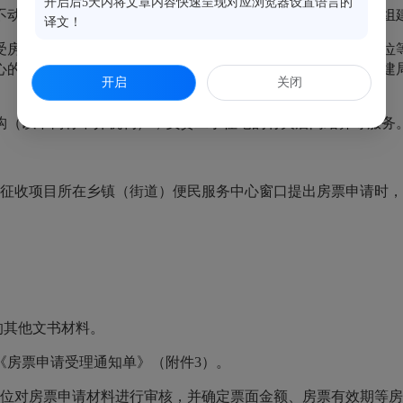
开启后5天内将文章内容快速呈现对应浏览器设置语言的
不动产登记和交易中心、国有资产服务中心、县属国企等单位组建
译文！
受房票购房的新建商品房（含住宅、商业店面、商业办公、车位
心的房源登记信息证明等材料，向县住建局提出申请，经县住建
开启
关闭
构（以下简称中介机构），负责二手住宅的有关居间结算等服务
征收项目所在乡镇（街道）便民服务中心窗口提出房票申请时，
的其他文书材料。
《房票申请受理通知单》（附件3）。
位对房票申请材料进行审核，并确定票面金额、房票有效期等房