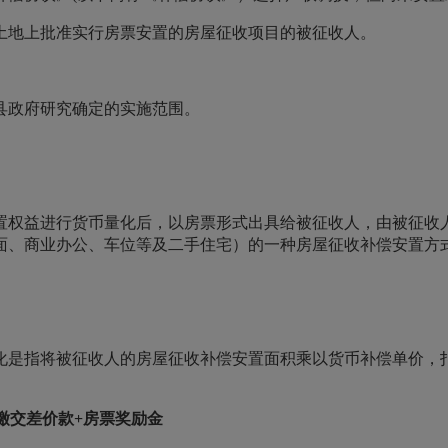
土地上批准实行房票安置的房屋征收项目的被征收人。
县政府研究确定的实施范围。
置权益进行货币量化后，以房票形式出具给被征收人，由被征收人
面、商业办公、车位等及二手住宅）的一种房屋征收补偿安置方
化是指将被征收人的房屋征收补偿安置面积乘以货币补偿单价，
缴交差价款+房票奖励金