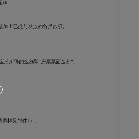
面积。
价款加上已提前发放的各类款项。
金后所得的金额即“房票票面金额”。
票票样见附件1）。