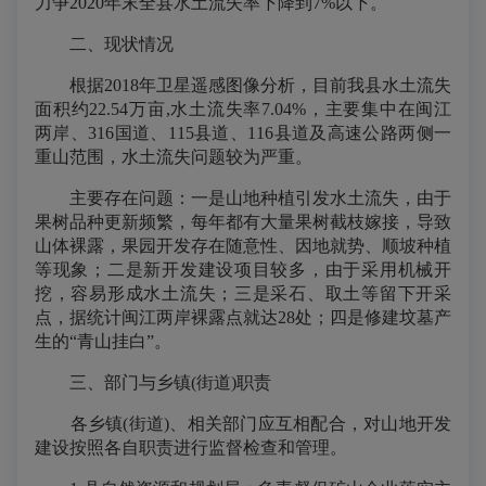
力争2020年末全县水土流失率下降到7%以下。
二、现状情况
根据2018年卫星遥感图像分析，目前我县水土流失
面积约22.54万亩,水土流失率7.04%，主要集中在闽江
两岸、316国道、115县道、116县道及高速公路两侧一
重山范围，水土流失问题较为严重。
主要存在问题：一是山地种植引发水土流失，由于
果树品种更新频繁，每年都有大量果树截枝嫁接，导致
山体裸露，果园开发存在随意性、因地就势、顺坡种植
等现象；二是新开发建设项目较多，由于采用机械开
挖，容易形成水土流失；三是采石、取土等留下开采
点，据统计闽江两岸裸露点就达28处；四是修建坟墓产
生的“青山挂白”。
三、部门与乡镇(街道)职责
各乡镇(街道)、相关部门应互相配合，对山地开发
建设按照各自职责进行监督检查和管理。