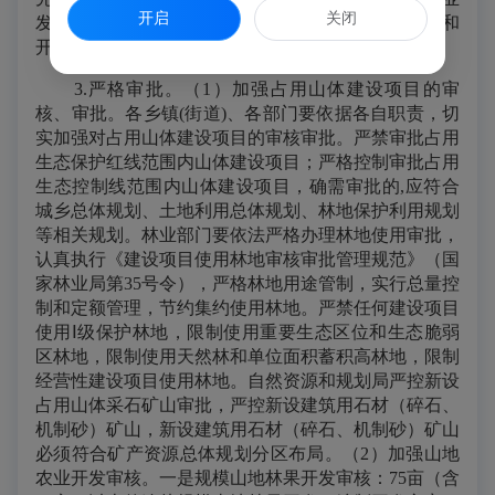
开启
关闭
发展等规划，依据生态红线，科学合理进行山地保护和
开发利用。
3.严格审批。（1）加强占用山体建设项目的审
核、审批。各乡镇(街道)、各部门要依据各自职责，切
实加强对占用山体建设项目的审核审批。严禁审批占用
生态保护红线范围内山体建设项目；严格控制审批占用
生态控制线范围内山体建设项目，确需审批的,应符合
城乡总体规划、土地利用总体规划、林地保护利用规划
等相关规划。林业部门要依法严格办理林地使用审批，
认真执行《建设项目使用林地审核审批管理规范》（国
家林业局第35号令），严格林地用途管制，实行总量控
制和定额管理，节约集约使用林地。严禁任何建设项目
使用Ⅰ级保护林地，限制使用重要生态区位和生态脆弱
区林地，限制使用天然林和单位面积蓄积高林地，限制
经营性建设项目使用林地。自然资源和规划局严控新设
占用山体采石矿山审批，严控新设建筑用石材（碎石、
机制砂）矿山，新设建筑用石材（碎石、机制砂）矿山
必须符合矿产资源总体规划分区布局。（2）加强山地
农业开发审核。一是规模山地林果开发审核：75亩（含