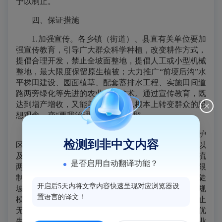
予以制止。
四、保证措施
1.加强宣传。各乡镇（街道）、县直有关单位要加
强宣传教育，引导广大群众科学种植，改变耕作方式，
提倡合理开发，禁止全坡面整地，提倡人工或小型机械
整地，最大限度保留原生植被；大力推广“前埂后沟”水
平梯田建设、园面植草、配套蓄排水工程、实施田间道
路两旁绿化等先进的农业耕作技术。通过宣传教育，既
达到增产增收，又能美化环境，从根本上转变群众的思
想观念，变“要我治理”为“我要治理”。
2.科学规划。禁止在风景名胜区、湿地自然保护
检测到非中文内容
区、饮用水水源保护区、生态脆弱区、生态公益林区以
及国省道、高速公路、铁路和重点流域干流及一级支流
是否启用自动翻译功能？
两岸一重山及其他保护范围内进行开发、利用；严格限
制25度以上陡坡地进行开垦种植农作物，在25度以上陡
开启后5天内将文章内容快速呈现对应浏览器设
坡地种植经济林的，应当科学选择树种，合理确定规
置语言的译文！
模，采取水土保持措施，防止造成水土流失；坚决制止
无序开发、毁林开垦。各乡镇（街道）要坚持保护优
先、绿色发展的理念，结合乡镇（街道）、村庄和产业