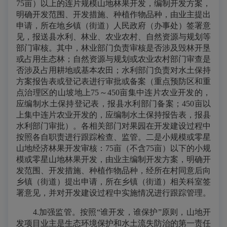
75亩）以上的连片规模山地林果开发，编制开发方案，
明确开发范围、开发措施、种植作物品种，由业主提出
申请，所在地乡镇（街道）人民政府（办事处）签署意
见，报送县水利、林业、农业农村、自然资源与规划等
部门审核。其中，林业部门负责审核是否涉及毁林开垦
或占用生态林；自然资源与规划或农业农村部门审查是
否涉及占用耕地或基本农田；水利部门负责对水土保持
方案报告表或登记表进行审批或备案（重点预防区和重
点治理区的山坡地上75～450亩集中连片农业开发的，
应编制水土保持登记表，报县水利部门备案；450亩以
上集中连片农业开发的，应编制水土保持报告表，报县
水利部门审批）。各相关部门对果园在开发建设过程中
按照各自职责进行跟踪检查、监管。二是小规模或零星
山地经济林果开发审核：75亩（不含75亩）以下的小规
模或零星山地林果开发，由业主编制开发方案，明确开
发范围、开发措施、种植作物品种，经所在村同意后向
乡镇（街道）提出申请，所在乡镇（街道）相关科室签
署意见，并对开发建设过程中实施情况进行跟踪管理。
4.加强监管。按照“谁开发，谁保护”原则，山地开
发项目业主是生态环境保护和水土流失防治的第一责任