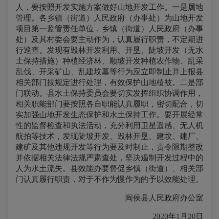
人，要按照开发实施方案做好山地开发工作。一是属地
管理。各乡镇（街道）人民政府（办事处）为山地开发
项目第一监管责任单位，乡镇（街道）人民政府（办事
处）及其村委会要主动作为，认真履行职责，不定期进
行巡查。发现有毁林开发利用、开垦、陡坡开发（无水
土保持措施）种植经济林、顺坡开发种植农作物、乱采
乱伐、开采矿山、乱建坟墓等行为应立即制止并上报县
相关部门按规定进行处理，有效保护山地植被。二是部
门联动。县水土保持委员会要切实发挥组织协调作用，
相关职能部门要按照各自职能认真履职，密切配合，切
实加强山地开发生态保护和水土保持工作。要开展经常
性的监督检查和执法活动，充分利用卫星遥感、无人机
航拍等技术，发现陡坡开发、毁林开垦、建坟、建厂、
建矿及其他违规开发等行为要及时制止，责令限期整改
并依据相关法律法规严肃查处，坚决遏制开发过程中的
人为水土流失。县效能办要督促乡镇（街道）、相关部
门认真履行职责，对于不作为慢作为的予以效能处理。
闽侯县人民政府办公室
2020年1月20日