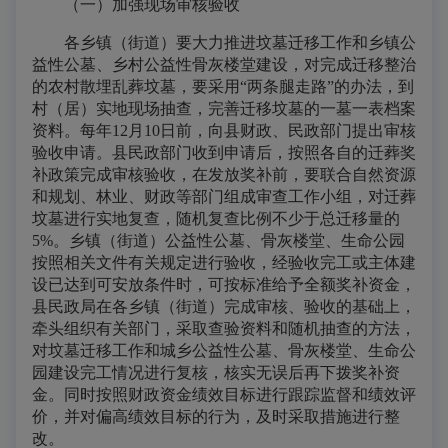
（一）加强现场审核验收
各乡镇（街道）要大力推进坟墓迁移工作和乡镇公
益性公墓、乡村公益性骨灰楼堂建设，对完成迁移整治
的农村散埋乱葬坟墓，要采用“两条腿走路”的办法，到
村（居）实地现场抽查，完善迁移坟墓的一墓一表档案
资料。每年12月10日前，向县财政、民政部门提出审核
验收申请。县民政部门收到申请后，按照各自的迁葬奖
补政策完成审核验收，在发放奖补前，要联合自然资源
和规划、林业、财政等部门组成审查工作小组，对迁葬
坟墓进行实地复查，随机复查比例不少于总迁移量的
5%。乡镇（街道）公益性公墓、骨灰楼堂、生命公园
按照相关文件有关规定进行验收，经验收完工或主体建
设已达到可安放条件时，可按标准给予全额奖补资金，
县民政局在各乡镇（街道）完成审核、验收的基础上，
牵头组织有关部门，采取查验资料和随机抽查的方法，
对坟墓迁移工作和城乡公益性公墓、骨灰楼堂、生命公
园建设完工情况进行复核，核实无误后再下拨奖补资
金。同时按照财政资金绩效目标进行跟踪监督和绩效评
价，并对偏高绩效目标的行为，及时采取措施进行整
改。