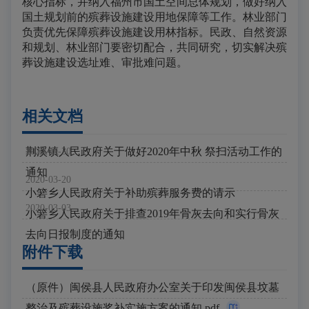
核心指标，并纳入福州市国土空间总体规划，做好纳入
国土规划前的殡葬设施建设用地保障等工作。林业部门
负责优先保障殡葬设施建设用林指标。民政、自然资源
和规划、林业部门要密切配合，共同研究，切实解决殡
葬设施建设选址难、审批难问题。
相关文档
荆溪镇人民政府关于做好2020年中秋 祭扫活动工作的
2020-09-30
通知
2020-03-20
小箬乡人民政府关于补助殡葬服务费的请示
2020-03-03
小箬乡人民政府关于排查2019年骨灰去向和实行骨灰
去向日报制度的通知
附件下载
（原件）闽侯县人民政府办公室关于印发闽侯县坟墓
整治及殡葬设施奖补实施方案的通知.pdf