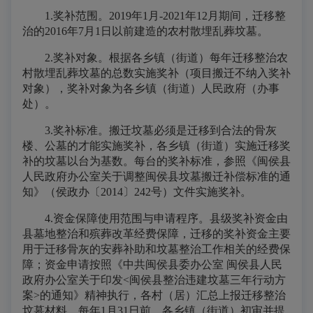
1.奖补范围。2019年1月-2021年12月期间，迁移整
治的2016年7月1日以前建造的农村散埋乱葬坟墓。
2.奖补对象。根据各乡镇（街道）每年迁移整治农
村散埋乱葬坟墓的总数实施奖补（项目搬迁不纳入奖补
对象），奖补对象为各乡镇（街道）人民政府（办事
处）。
3.奖补标准。搬迁坟墓必须是迁移到合法的骨灰
楼、公墓的才能实施奖补，各乡镇（街道）实施迁移奖
补的坟墓以台为基数。每台的奖补标准，参照《闽侯县
人民政府办公室关于调整闽侯县坟墓搬迁补偿标准的通
知》（侯政办〔2014〕242号）文件实施奖补。
4.资金保障使用范围与申请程序。县级奖补资金由
县墓地整治和殡葬改革经费保障，迁移的奖补资金主要
用于迁移骨灰的安葬补助和坟墓整治工作相关的经费保
障；资金申请按照《中共闽侯县委办公室 闽侯县人民
政府办公室关于印发<闽侯县整治违建坟墓三年行动方
案>的通知》精神执行，各村（居）汇总上报迁移整治
坟墓材料，每年1月31日前，各乡镇（街道）初审并提