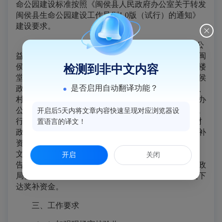
命公园建设标准按照《闽侯县人民政府办公室关于转发
闽侯县生命公园建设工作导则1.0版（试行）的通知》
建设要求。
3.奖补标准和申请程序。各乡镇（街道）新建的公
益性公墓、骨灰楼堂奖补标准和申请程序严格按照《闽
侯县人民政府办公室关于印发闽侯县城乡公益性骨灰楼
检测到非中文内容
堂和公墓财政专项补助资金管理暂行办法的通知》（侯
是否启用自动翻译功能？
政办〔2016〕71号）文件实施奖补。各乡镇（街道）、
村（居）新建的生命公园严格按照《闽侯县人民政府办
公室关于转发闽侯县生命公园建设工作导则1.0版（试
开启后5天内将文章内容快速呈现对应浏览器设
行）的通知》（侯政办〔2019〕112号）和《闽侯县财
置语言的译文！
政局、闽侯县民政局关于闽侯县生命公园财政专项奖补
资金管理暂行办法的通知》（侯财社〔2020〕212号）
文件实施奖补。并提供所在乡镇（街道）资金申请报
开启
关闭
告、项目建设申请书和项目建设财政审核价报送县财政
局、县民政局审核，由县财政局、县民政局联合行文下
达奖补资金。
三、工作要求