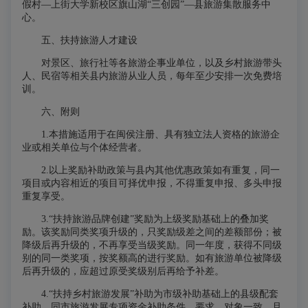
假村—上街大学新校区旗山湖“三创园”—县旅游集散服务中
心。
五、扶持旅游人才建设
对景区、旅行社等各旅游企事业单位，以及乡村旅游带头
人、民宿等相关县内旅游从业人员，每年至少安排一次免费培
训。
六、附则
1.本措施适用于在闽侯注册、具有独立法人资格的旅游企
业或相关单位与个体经营者。
2.以上奖励补助政策与县内其他优惠政策如有重复，同一
项目或内容相近的项目可择优申报，不得重复申报、多头申报
重复享受。
3.“扶持旅游品牌创建”奖励为上级奖励基础上的叠加奖
励。该奖励同类奖项升级的，只奖励级差之间的差额部份；被
降级后再升级的，不再享受当级奖励。同一年度，获得不同级
别的同一类奖项，按奖额高的进行奖励。如有旅游单位被降级
后再升级的，应超过原受奖级别后再给予补差。
4.“扶持乡村旅游发展”补助为市级补助基础上的县级配套
补助，同市旅游发展专项资金补助条件、要求、对象一致，且