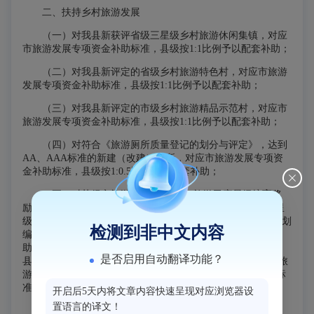
二、扶持乡村旅游发展
（一）对我县新获评省级三星级乡村旅游休闲集镇，对应
市旅游发展专项资金补助标准，县级按1:1比例予以配套补助；
（二）对我县新评定的省级乡村旅游特色村，对应市旅游
发展专项资金补助标准，县级按1:1比例予以配套补助；
（三）对我县新评定的市级乡村旅游精品示范村，对应市
旅游发展专项资金补助标准，县级按1:1比例予以配套补助；
（四）对符合《旅游厕所质量登记的划分与评定》，达到
AA、AAA标准的新建（改建）厕所，对应市旅游发展专项资
金补助标准，县级按1:0.5比例予以配套补助；
（五）对获得市旅游发展专项资金“旅游民宿星级培育奖
励”的，县级对应市级奖励标准按1:1比例予以配套奖励，同星
级奖励仅享受一次。对获得市旅游发展专项资金“旅游民宿规划
检测到非中文内容
编制补助”的，县级对应市级补助标准按1:1比例予以配套补
助。对获得市旅游发展专项资金“旅游民宿市场开拓奖励”的，
是否启用自动翻译功能？
县级对应市级补助标准按1:0.5比例予以配套补助。对获得市旅
游发展专项资金“民宿集聚发展补助”的，县级对应市级补助标
准按1:0.3比例予以配套补助。
开启后5天内将文章内容快速呈现对应浏览器设
置语言的译文！
三、扶持旅游宣传营销