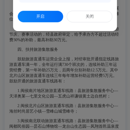
（一）对由县旅游主管部门统一组织参加大型旅游产业展
会（全国、省级旅交会、旅博会等）的旅游企业，给予全额摊
开启
关闭
位费补助；
（二）对县内旅游企业单位联合县旅游主管部门举办旅游
节庆、赛事活动的，经县政府审定，给予承办方不超过活动经
费30%的补助，最高补助30万元。
四、扶持旅游集散服务
鼓励旅游直通车运营企业上报，对经审批开通指定线路旅
游直通车满一年，全年运行满730个班次的，连续补助三年运
营经费，第一年补助25万元，后两年分别补助12.5万元。其中
北片山区旅游直通车连续三年每年增加补助运营经费5万元。
鼓励开通的旅游直通车线路有：
1.闽侯南片地区旅游直通车线路：县旅游集散服务中心—
天泽奥莱—七里文化公园—五虎山祥谦镇黄土边自然村；
2.闽侯北片山区旅游直通车线路：县旅游集散服务中心—
海丝时尚居艺小镇—雪峰山城雪峰寺；
3.闽侯南北联动旅游直通车线路：县旅游集散服务中心—
闽都民俗园—昙石山博物馆—龙台山生态园—凤翔首邑温泉度