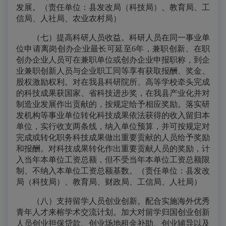
发展。（责任单位：县发改局（科技局）、教育局、工
信局、人社局、农业农村局）
（七）提高科研人员收益。科研人员在同一事业单
位申请离岗创办企业最长可延至6年，兼职创新、在职
创办企业人员可在兼职单位或创办企业申报职称，到企
业兼职创新人员与企业职工同等享有获取报酬、奖金、
股权激励权利。对在我县科研院所、高等学校牵头完成
的科技成果获国家、省科技进步奖，在我县产业化并对
制造业发展作出贡献的，按规定给予相应奖励。落实研
发机构等事业单位转化科技成果依法获得的收入留归本
单位，实行收支两条线，纳入单位预算，并可按规定对
完成或转化职务科技成果做出重要贡献的人员给予奖励
和报酬。对科技成果转化作出重要贡献人员的奖励，计
入当年本单位工资总额，但不受当年本单位工资总额限
制、不纳入本单位工资总额基数。（责任单位：县发改
局（科技局）、教育局、财政局、工信局、人社局）
（八）支持留学人员创业创新。配合实施海外优秀
青年人才来榕学术交流计划。加大对留学归国创业创新
人员创业担保贷款、创业场地租金补助、创业辅导以及