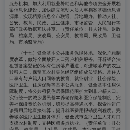
服务机构。加大利用就业补助金和其他专项资金开展档
案信息化建设，加快建立流动人员人事档案基础信息资
源库，实现档案信息全市联通、异地通办。推动人社、
公安、教育、民政、卫生健康、市场监管、人民银行等
部门政务数据互认共享。（责任单位：县人社局、财政
局、档案局、发改局、公安局、教育局、民政局、卫健
局、市场监管局）
（十七）健全基本公共服务保障体系。深化户籍制
度改革，做好全面放开人口落户相关服务。开辟经合法
租赁备案登记的私有住房落户通道，对进城落户的农业
转移人口，保留其农村集体经济组织成员资格。常住人
口享有与户籍人口同等的教育、就业创业、社会保险、
医疗卫生、住房保障等基本公共服务。健全基本住房保
障制度，将公共租赁住房保障范围扩大到非户籍人口。
实行统一的城乡居民基本养老保险和医疗保险制度，完
善社保缴费长效机制，稳步提高待遇水平。探索推进门
诊费用异地直接结算，提升就医费用报销便利程度。完
善城乡医疗卫生服务体系，健全城市医疗卫生人才对口
支援农村制度，支持医师多点执业。（责任单位：县公
安局、教育局、人社局、住建局、农业农村局、卫健