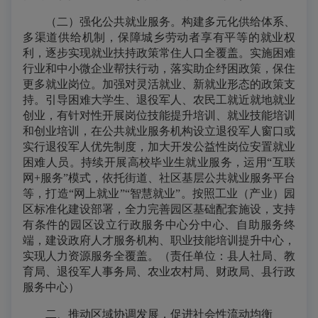
（二）强化公共就业服务。构建多元化供给体系、
多渠道供给机制，保障城乡劳动者享有平等的就业权
利，逐步实现就业扶持政策常住人口全覆盖。实施困难
行业和中小微企业帮扶行动，落实助企纾困政策，保住
更多就业岗位。加强对灵活就业、新就业形态的政策支
持。引导困难大学生、退役军人、农民工就近就地就业
创业，有针对性开展岗位技能提升培训、就业技能培训
和创业培训，在公共就业服务机构设立退役军人窗口或
实行退役军人优先制度，加大开发公益性岗位安置就业
困难人员。持续开展高校毕业生就业服务，运用“互联
网+服务”模式，依托街道、社区基层公共就业服务平台
等，打造“网上就业”“智慧就业”。按照工业（产业）园
区标准化建设部署，全力完善园区基础配套施设，支持
有条件的园区设立行政服务中心分中心、自助服务终
端，建设政府人才服务机构、职业技能培训提升中心，
实现人力资源服务全覆盖。（责任单位：县人社局、教
育局、退役军人事务局、农业农村局、财政局、县行政
服务中心）
二、推动区域协调发展，促进社会性流动均衡