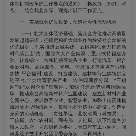
体制机制改革的工作要点的通知》（榕政办〔2021〕49
号），结合我县实际，现提出以下工作要点。
一、实施就业优先政策，创造社会性流动机会
（一）壮大实体经济基础。落实全方位推动高质量
发展超越要求，把稳定和扩大就业作为经济社会发展的
优先目标，扎实推进五城共建、五区协同,全力打造新
时代滨江新城，围绕六大产业集群，重点扶持福建奔
驰、祥鑫铝业、六和机械等龙头企业，打造汽车、铝合
金新材料、高端装备、光电、信息技术等重点产业链;
加快“平台福州”建设，打造建筑、建材等行业购销供应
链平台;全力培育新兴产业、软件园闽侯分园、“三创
园”等“双创企业”集聚区，加快打造新型材料国际品
牌，推动东台高端新材料产业园建设，建立新材料产业
创新中心。发展数字农业、智慧农业。加强上街高速物
流园等大型物流园区、集散地和分拣中心建设，创造更
充分的流动机会。（责任单位：县发改局（科技局）、
工信局、农业农村局、商务局、人社局。以下均需各乡
镇人民政府、甘蔗街道办事处，青口汽车工业园区、闽
侯县经济技术开发区管委会落实，不再列出）