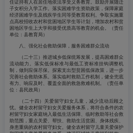
住证持有人在居住地依法享受义务教育。鼓励开展随迁
子女积分入学工作。落实困难学生资助政策，保障家庭
经济困难学生及残疾学生同等受教育权利。争取实施重
点高校招收农村和贫困地区学生等计划，增加农村和贫
困地区学生上大学和接受优质高等教育的机会。（责任
单位：县教育局）
八、强化社会救助保障，服务困难群众流动
（二十三）推进城乡低保统筹发展，提高困难群众
流动能力。落实低保标准与最低工资标准挂钩调整机
制，做到应保尽保。探索支出型贫困低保政策，进一步
完善社会救助体系。落实临时救助工作机制，健全兜底
有力、响应及时、覆盖全面的救急救难机制。（责任单
位：县民政局）
（二十四）关爱留守妇女儿童，减少流动后顾之
忧。健全农村留守妇女关爱服务体系，将符合条件的农
村留守妇女家庭纳入最低生活保障、临时救助等社会救
助范围，重点关爱、帮扶、救助生活贫困、身体残疾、
身患重病的农村留守妇女。健全农村留守儿童关爱保护