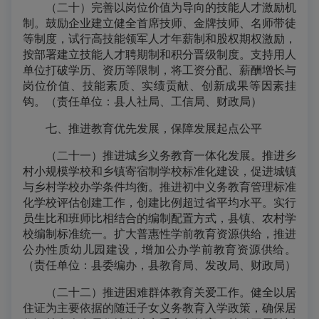
（二十）完善以岗位价值为导向的技能人才激励机
制。鼓励企业建立健全首席技师、金牌技师、名师带徒
等制度，试行高技能领军人才年薪制和股权期权激励，
按部署建立技能人才聘期制和积分晋级制度。支持用人
单位打破学历、资历等限制，将工资分配、薪酬增长与
岗位价值、技能素质、实绩贡献、创新成果等因素挂
钩。（责任单位：县人社局、工信局、财政局）
七、推进教育优先发展，保障发展起点公平
（二十一）推进城乡义务教育一体化发展。推进乡
村小规模学校和乡镇寄宿制学校标准化建设，促进城镇
与乡村学校办学条件均衡。推进初中义务教育管理标准
化学校评估创建工作，创建比例超过省平均水平。实行
员生比和班师比相结合的编制配置方式，县镇、农村学
校编制标准统一。扩大普惠性学前教育资源供给，推进
公办性质幼儿园建设，增加公办学前教育资源供给。
（责任单位：县委编办，县教育局、发改局、财政局）
（二十二）推进困难群体教育关爱工作。健全以居
住证为主要依据的随迁子女义务教育入学政策，确保居