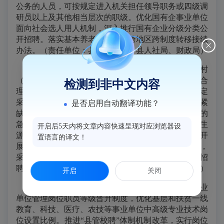
公务的人员，可按规定进入机关担任领导职务或四级调
研员以上及其他相当层次的职级。优化国有企事业单位
面向社会选人用人机制，深入推行国有企业分级分类公
开招聘。落实基本养老保险关系跨地区跨制度转移接续
办法。（责任单位：县委组织部，县人社局、财政局）
（十一）降低基层招聘门槛。继续实施从优秀村
（社区）主干中考录乡镇（街道）机关公务员工作。合
检测到非中文内容
理制定和发布事业单位公开招聘紧缺急需目录，按规定
采用简捷有效方式招聘人才，对报考人数不足的急需紧
是否启用自动翻译功能？
缺岗位，可降低开考比例。事业单位可拿出一定数量的
急需紧缺岗位面向本县或周边县（市）区户籍人员（生
开启后5天内将文章内容快速呈现对应浏览器设
源）招聘。统筹实施“三支一扶”等基层服务项目，在开
置语言的译文！
展事业单位招聘时应拿出不低于期满人员30%的岗位，
采取“专门岗位”或“专项招聘”方式，面向期满人员招
聘。（责任单位：县委组织部、县委编办，县人社局）
开启
关闭
（十二）优化基层岗位设置。按部署加快推行事业
单位管理岗位职员等级晋升制度，优化基层和扶贫一线
教育、科技、医疗、农技等事业单位中高级专业技术岗
位设置比例。推进“县管校聘”体制机制改革，实行岗位