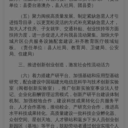
单位：县委台港澳办，县人社局、团县委）
（五）聚力闽侯高质量发展。制定紧缺急需人才引
进指导目录，以更宽松灵活的方式补充紧缺急需人才，
加大人才住房、子女就学、交通补贴、创业扶持等方面
扶持力度，进一步促进人才向我县流动聚集。加快大学
城片区公共服务设施配套建设,补齐教育医疗领域短
板。（责任单位：县人社局、教育局、卫健局、公安
局、住建局）
三、推进创新创业创造，激发社会性流动活力
（六）着力搭建产研平台。加强基础和应用型基础
研究，配合建设中国福建光电信息科学与技术创新实验
室（闽都创新实验室），推广创新实验室事业法人登
记、企业化薪酬管理运营模式，创新产研平台建设体制
机制。加强校地合作，建设科技成果转化公共服务平
台、人才合作基地，推动校企、产研充分合作，推进高
水平科技成果转化。高质量建设一批科技企业孵化器、
众创空间、星创天地、人才驿站和返乡下乡人员创业创
新园区（基地）等平台，鼓励劳动者通过创业实现个人