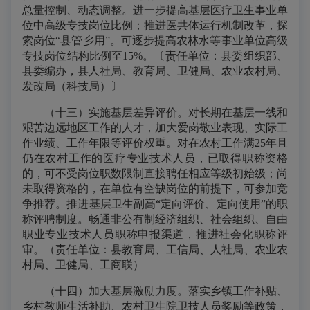
总量控制、动态调整。进一步提高基层医疗卫生事业单
位中高级专技岗位比例；推进医共体运行机制改革，探
索岗位“县管乡用”。可逐步提高农林水等事业单位高级
专技岗位结构比例至15%。〔责任单位：县委组织部、
县委编办，县人社局、教育局、卫健局、农业农村局、
发改局（科技局）〕
（十三）实施基层差异评价。对长期在基层一线和
艰苦边远地区工作的人才，加大爱岗敬业表现、实际工
作业绩、工作年限等评价权重。对在农村工作满25年且
仍在农村工作的医疗专业技术人员，已取得职称资格
的，可不受岗位职数限制直接聘任相应等级初始级；尚
未取得资格的，在单位有空缺岗位的前提下，可参加竞
争推荐。推进基层卫生副高“定向评价、定向使用”的职
称评聘制度。畅通非公有制经济组织、社会组织、自由
职业专业技术人员职称申报渠道，推进社会化职称评
审。（责任单位：县教育局、工信局、人社局、农业农
村局、卫健局、工商联）
（十四）加大基层激励力度。落实乡镇工作补贴、
乡村教师生活补助、农村卫生院卫技人员奖励等政策，