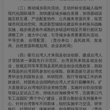
（三）推动城乡双向流动。主动对标全面融入福州
现代化国际城市，加快建设城乡融合发展，加强基础设
施互联互通、产业配套协作、公共服务资源共享，拓宽
城市间流动空间。推进新型城镇化建设和乡村振兴战略
实施，稳步推进条件成熟的乡镇适时稳妥开展行政区划
调整工作，做大中心镇，引导城乡各类要素双向流动、
平等交换、合理配置。（责任单位：县民政局、发改
局、自然资源和规划局、农业农村局）
（四）吸引台湾人才来我县创业创新。建成台湾人
才登陆第一家园先行示范区。台湾居民来我县就业创
业，按规定同等享受我县居民就业创业优惠政策，鼓励
来我县的台湾居民参加社会保险。探索选拔引进台湾优
秀毕业生到国有企业、科研院所、医疗等领域工作的有
效途径。对国有企业招聘的台湾人才实行薪酬单列。扩
大直接采认台湾地区职业资格范围，实施对台职业技能
等级认定试点工作。持续办好海峡青年节，完善青口汽
车工业园区“两个中心”建设，设置台胞创业支持服务中
心。针对台湾青年不同群体，组织实施学习交流、研学
旅行、社团结对、体验对接、创业帮扶等活动。（责任