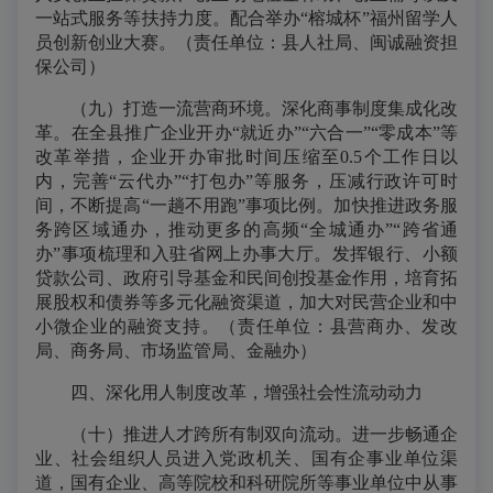
一站式服务等扶持力度。配合举办“榕城杯”福州留学人
员创新创业大赛。（责任单位：县人社局、闽诚融资担
保公司）
（九）打造一流营商环境。深化商事制度集成化改
革。在全县推广企业开办“就近办”“六合一”“零成本”等
改革举措，企业开办审批时间压缩至0.5个工作日以
内，完善“云代办”“打包办”等服务，压减行政许可时
间，不断提高“一趟不用跑”事项比例。加快推进政务服
务跨区域通办，推动更多的高频“全城通办”“跨省通
办”事项梳理和入驻省网上办事大厅。发挥银行、小额
贷款公司、政府引导基金和民间创投基金作用，培育拓
展股权和债券等多元化融资渠道，加大对民营企业和中
小微企业的融资支持。（责任单位：县营商办、发改
局、商务局、市场监管局、金融办）
四、深化用人制度改革，增强社会性流动动力
（十）推进人才跨所有制双向流动。进一步畅通企
业、社会组织人员进入党政机关、国有企事业单位渠
道，国有企业、高等院校和科研院所等事业单位中从事