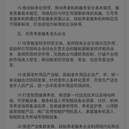
16.推动标准化管理。
推动养老机构服务安全基本规范、服
务质量基本规范、等级划分与评定等国家标准的实施。引导养
老服务机构通过养老服务质量认证。鼓励养老服务机构制定高
于国家标准、行业或地方标准的企业标准。
五、培育养老服务龙头企业
17.培育银发经济经营主体。
发挥国有企业引领示范作用，
鼓励和引导国有企业结合主责主业积极拓展银发经济相关业
务。发挥民营经济作用，完善政企沟通联系机制，打破不合理
的市场准入壁垒，推动银发经济政策、资金、信息等直达快
享。
18.发展老年用品产业链。
鼓励老年用品企业产、学、研一
体化融合式协同发展，针对老年人多样化需求，开发生产适合
老年人的产品，进一步丰富老年用品市场供给。
19.打造智慧健康养老。
推进新一代信息技术以及移动终
端、可穿戴设备、服务机器人等智能设备在居家、社区、机构
等养老场景集成应用，发展健康管理类、养老监护类、心理慰
藉类智能产品，推广应用智能护理机器人、家庭服务机器人、
智能防走失终端等智能设备。
20.推进产业集群发展。
鼓励养老服务企业利用现代化和信