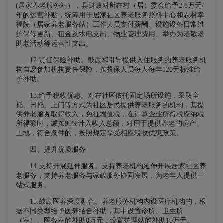
(居家养老服务站），县财政对所在村（居）委会给予2.8万元/
年的运营补贴，统筹用于居家社区养老服务照料中心和农村幸
福院（居家养老服务站）工作人员支付薪酬、设施设备日常维
护保修更新、租金及水电支出、物业管理费用、举办为老敬老
助老活动等运营性支出。
1
2
.责任保险补助。
鼓励和引导提供入住服务的养老服务机
构自愿参加机构责任保险，按投保人员每人每年120元标准给
予补助。
1
3
.
给予
税收优惠。
对在社区依托固定场所设施，采取全
托、日托、上门等方式为社区居民提供养老服务的机构，其提
供养老服务取得收入，免征增值税，在计算企业所得税应纳税
所得额时，减按90%计入收入总额，对用于提供养老的房产、
土地，符合条件的，按照规定享受相应税收优惠政策。
四、提升优质服务
14.支持开展延伸服务。
支持养老机构延伸开展居家社区养
老服务，支持养老服务与家政服务协同发展，为老年人提供一
站式服务。
15.鼓励医养深度融合。
养老服务机构内设医疗机构的，根
据不同类型给予医养结合补助，其中设置诊所、卫生所
（室）、医务室的补助8万元，设置护理站的补助10万元。