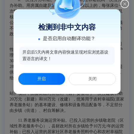
办补助。用房属自建且核定养老床位50张以上的，每张床位一
次性开办补助15000元；用房属租赁（租用期限5年以上的）且
核定养老床位50张以上的，每张床位一次性开办补助7000元。
公建民营（非营利性）养老机构一次性开办补助累计资金总额
检测到非中文内容
不超过租金总额20%的，享受民办非营利性养老机构同等补助
政策。补助资金分五年拨付。
是否启用自动翻译功能？
9.床位运营补贴。
按年平均实际入住床位数，给予非营利
性养老机构床位运营补贴，非护理型床位每年每床2200元，护
开启后5天内将文章内容快速呈现对应浏览器设
理型床位每年每床2800元。营利性养老机构护理型床位达到
置语言的译文！
30%以上的，按实际入住的失能老年人床位数给予每年每床
2800元的护理型床位运营补贴。居家社区养老服务照料中心提
供失能老年人照料服务的，按年平均实际入住失能老年人数，
给予每年每床1400元护理型床位运营补贴。
开启
关闭
10.养老服务设施建设补助。
农村幸福院(居家养老服务
站）项目，由县财政对所在村（居）委会给予一次性建设补助
20万元（新建）和10万元（改建），统筹用于农村幸福院(居家
养老服务站）的基本建设、修缮和设备用品配备等，不足部分
由乡镇（街道）、村自筹解决。
11.养老服务设施运营补贴。
已投入运营的乡镇敬老院（区
域性养老服务中心），县财政对所在乡镇给予10万元/年的运营
补贴；已投入运营的居家社区养老服务照料中心和农村幸福院