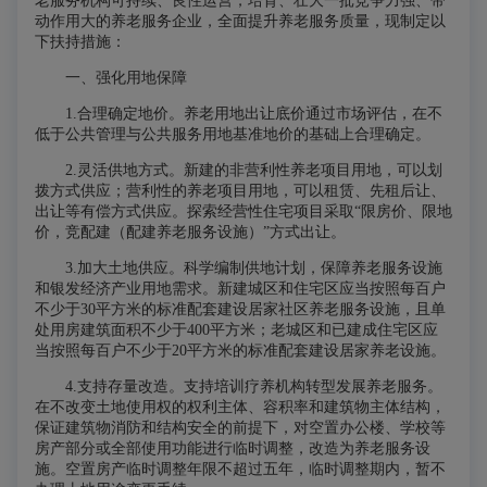
老服务机构可持续、良性运营，培育、壮大一批竞争力强、带
动作用大的养老服务企业，全面提升养老服务质量，现制定以
下扶持措施：
一、强化用地保障
1.合理确定地价。
养老用地出让底价通过市场评估，在不
低于公共管理与公共服务用地基准地价的基础上合理确定。
2.灵活供地方式。
新建的非营利性养老项目用地，可以划
拨方式供应；营利性的养老项目用地，可以租赁、先租后让、
出让等有偿方式供应。探索经营性住宅项目采取“限房价、限地
价，竞配建（配建养老服务设施）”方式出让。
3.加大土地供应。
科学编制供地计划，保障养老服务设施
和银发经济产业用地需求。新建城区和住宅区应当按照每百户
不少于30平方米的标准配套建设居家社区养老服务设施，且单
处用房建筑面积不少于400平方米；老城区和已建成住宅区应
当按照每百户不少于20平方米的标准配套建设居家养老设施。
4.支持存量改造。
支持培训疗养机构转型发展养老服务。
在不改变土地使用权的权利主体、容积率和建筑物主体结构，
保证建筑物消防和结构安全的前提下，对空置办公楼、学校等
房产部分或全部使用功能进行临时调整，改造为养老服务设
施。空置房产临时调整年限不超过五年，临时调整期内，暂不