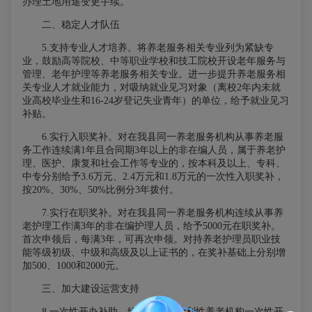
办理土地用途变更手续。
二、稳定人才队伍
5.支持专业人才培养。
将养老服务相关专业列为紧缺专
业，鼓励高等院校、中等职业学校和技工院校开设老年服务与
管理、老年护理等养老服务相关专业。进一步提升养老服务相
关专业人才就业能力，对吸纳就业见习对象（离校2年内未就
业高校毕业生和16-24岁登记失业青年）的单位，给予就业见习
补贴。
6.实行入职奖补。
对在我县同一养老服务机构从事养老服
务工作连续满1年且合同期3年以上的非在编人员，属于养老护
理、医护、康复和社会工作等专业的，按本科及以上、专科、
中专分别给予3.6万元、2.4万元和1.8万元的一次性入职奖补，
按20%、30%、50%比例分3年拨付。
7.实行在职奖补。
对在我县同一养老服务机构连续从事养
老护理工作满3年的非在编护理人员，给予5000元在职奖补。
首次申领后，每满3年，可再次申领。对持养老护理员职业技
能等级初级、中级和高级及以上证书的，在奖补基础上分别增
加500、1000和2000元。
三、加大建设运营支持
8.一次性开办补助。
给予民办非营利性养老机构一次性开