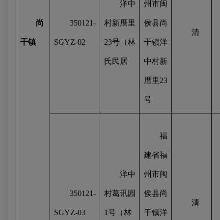
洋中
州市闽
尚
350121-
村新厝里
侯县尚
清
干镇
SGYZ-02
23
号（林
干镇洋
氏民居
中村新
厝里
23
号
福
建省福
洋中
州市闽
350121-
村葛讯园
侯县尚
清
SGYZ-03
1
号（林
干镇洋