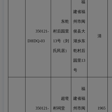
福
建省福
东乾
州市闽
350121-
村后园里
侯县大
清
DHDQ-03
13
号（刘
湖乡东
氏民居）
乾村后
园里
13
号
福
超墘
建省福
350121-
村祠堂
州市闽
1965