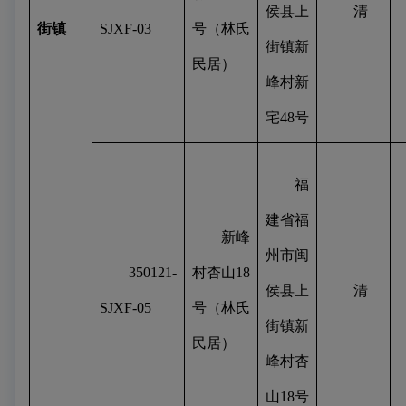
侯县上
清
街镇
SJXF-03
号（林氏
街镇新
民居）
峰村新
宅
48
号
福
建省福
新峰
州市闽
350121-
村杏山
18
侯县上
清
SJXF-05
号（林氏
街镇新
民居）
峰村杏
山
18
号