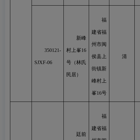
福
建省福
新峰
州市闽
350121-
村上峯
16
侯县上
清
SJXF-06
号（林氏
街镇新
民居）
峰村上
峯
16
号
福
建省福
廷前