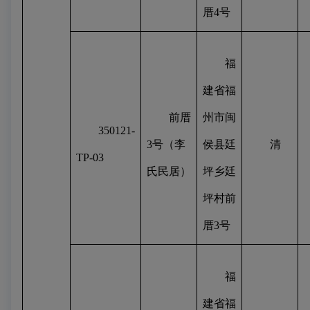
厝
4
号
福
建省福
前厝
州市闽
350121-
3
号（李
侯县廷
清
TP-03
氏民居）
坪乡廷
坪村前
厝
3
号
福
建省福