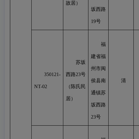
故居）
坂西路
19
号
福
建省福
苏坂
州市闽
350121-
西路
23
号
侯县南
清
NT-02
（陈氏民
通镇苏
居）
坂西路
23
号