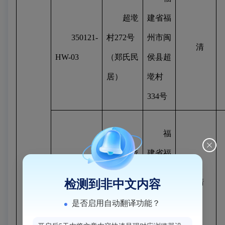
超墘
建省福
350121-
村
272
号
州市闽
清
HW-03
（郑氏民
侯县超
居）
墘村
334
号
福
超墘
建省福
350121-
村
334
号
州市闽
检测到非中文内容
清
HW-04
（郑氏民
侯县超
是否启用自动翻译功能？
居）
墘村