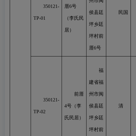
州市闽
350121-
厝
6
号
侯县廷
民国
TP-01
（李氏民
坪乡廷
居）
坪村前
厝
6
号
福
建省福
前厝
州市闽
350121-
4
号（李
侯县廷
清
TP-02
氏民居）
坪乡廷
坪村前