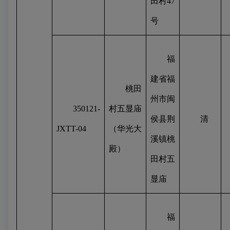
田村
47
号
福
建省福
桃田
州市闽
350121-
村五显庙
侯县荆
清
JXTT-04
（华光大
溪镇桃
殿）
田村五
显庙
福