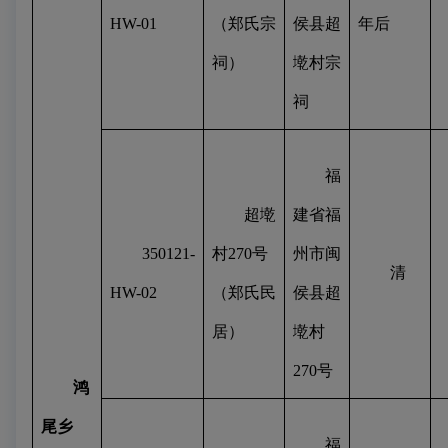
HW-01
（郑氏宗
侯县超
年后
祠）
墘村宗
祠
福
超墘
建省福
350121-
村
270
号
州市闽
清
HW-02
（郑氏民
侯县超
居）
墘村
270
号
鸿
尾乡
福