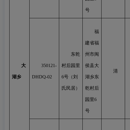
号
福
建省福
东乾
州市闽
大
350121-
村后园里
侯县大
清
湖乡
DHDQ-02
6
号（刘
湖乡东
氏民居）
乾村后
园里
6
号