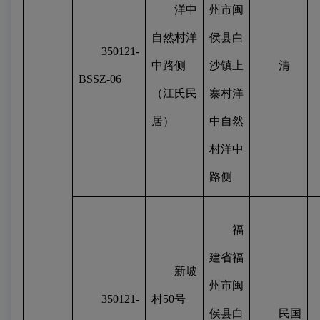
洋中
州市闽
自然村洋
侯县白
350121-
中路侧
沙镇上
清
BSSZ-06
（江氏民
寨村洋
居）
中自然
村洋中
路侧
福
建省福
新坡
州市闽
350121-
村
50
号
侯县白
民国