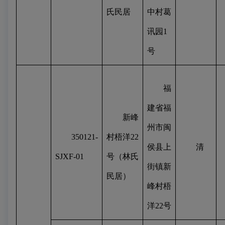
氏民居
中村葛
讯园
1
号
福
建省福
新峰
州市闽
350121-
村梧洋
22
侯县上
清
SJXF-01
号（林氏
街镇新
民居）
峰村梧
洋
22
号