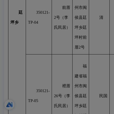
前厝
州市闽
廷
350121-
2
号（李
侯县廷
清
坪乡
TP-04
氏民居）
坪乡廷
坪村前
厝
2
号
福
建省福
裡厝
州市闽
350121-
26
号（李
侯县廷
民国
TP-05
氏民居）
坪乡廷