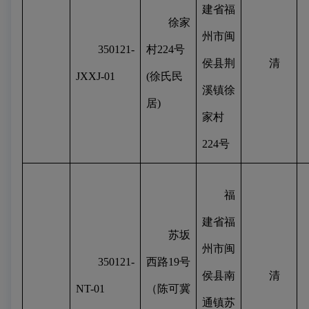
建省福
徐家
州市闽
350121-
村
224
号
侯县荆
清
JXXJ-01
(
徐氏民
溪镇徐
居
)
家村
224
号
福
建省福
苏坂
州市闽
350121-
西路
19
号
侯县南
清
NT-01
（陈可冀
通镇苏