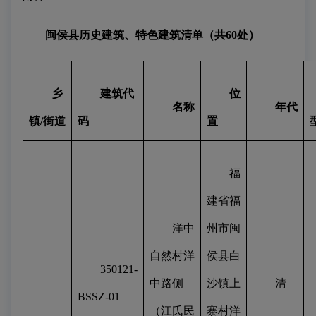
闽侯县历史建筑、特色建筑清单（共60处）
乡
建筑代
位
名称
年代
镇/街道
码
置
福
建省福
洋中
州市闽
自然村洋
侯县白
350121-
中路侧
沙镇上
清
BSSZ-01
（江氏民
寨村洋