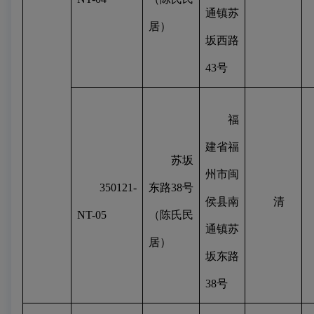
通镇苏
居）
坂西路
43
号
福
建省福
苏坂
州市闽
350121-
东路
38
号
侯县南
清
NT-05
（陈氏民
通镇苏
居）
坂东路
38
号