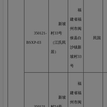
福
建省福
新坡
州市闽
350121-
村
33
号
侯县白
民国
BSXP-03
（江氏民
沙镇新
居）
坡村
33
号
福
建省福
新坡
州市闽
350121-
村
54
号