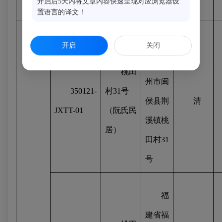
开启后5天内将文章内容快速呈现对应浏览器设
334
号
置语言的译文！
福
开启
关闭
建省福
桃田
州市闽
350121-
村
31
号
侯县荆
清
JXTT-01
（阮氏民
溪镇桃
居）
田村
31
号
福
建省福