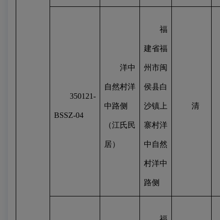
福
建省福
洋中
州市闽
自然村洋
侯县白
350121-
中路侧
沙镇上
清
BSSZ-04
（江氏民
寨村洋
居）
中自然
村洋中
路侧
福