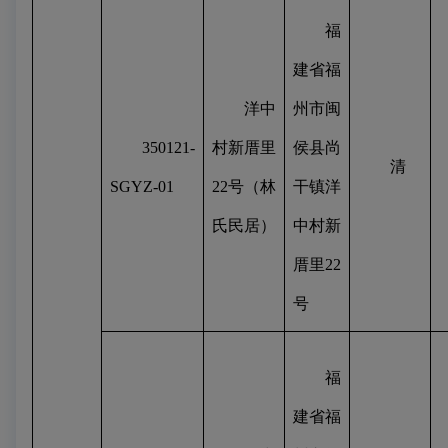
福
建省福
洋中
州市闽
350121-
村新厝里
侯县尚
清
SGYZ-01
22
号（林
干镇洋
氏民居）
中村新
厝里
22
号
福
建省福