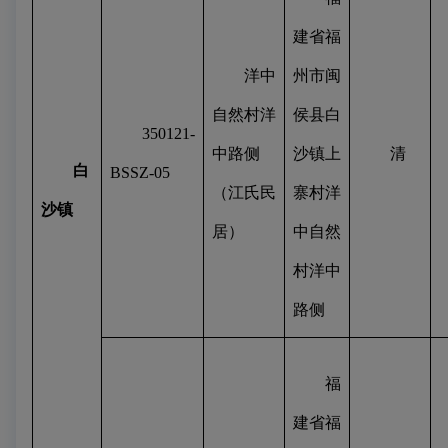
建省福
洋中
州市闽
自然村洋
侯县白
350121-
中路侧
沙镇上
清
白
BSSZ-05
（江氏民
寨村洋
沙镇
居）
中自然
村洋中
路侧
福
建省福