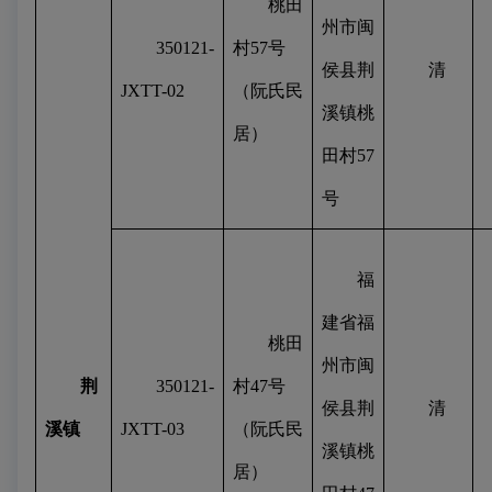
桃田
州市闽
350121-
村
57
号
侯县荆
清
JXTT-02
（阮氏民
溪镇桃
居）
田村
57
号
福
建省福
桃田
州市闽
荆
350121-
村
47
号
侯县荆
清
溪镇
JXTT-03
（阮氏民
溪镇桃
居）