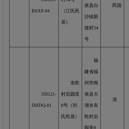
侯县白
民国
BSXP-04
（江氏民
沙镇新
居）
坡村
54
号
福
建省福
东乾
州市闽
350121-
村后园里
侯县大
清
DHDQ-01
8
号（刘
湖乡东
氏民居）
乾村后
园里
8