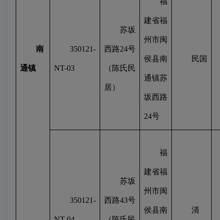
福
建省福
苏坂
州市闽
南
350121-
西路
24
号
侯县南
民国
通镇
NT-03
（陈氏民
通镇苏
居）
坂西路
24
号
福
建省福
苏坂
州市闽
350121-
西路
43
号
侯县南
清
NT-04
（陈氏民