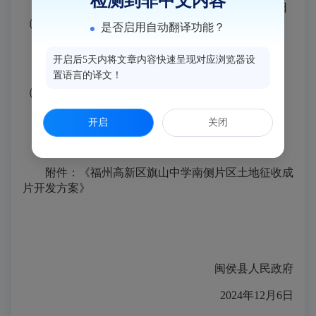
检测到非中文内容
四、公示期限：2024年12月6日至2024年12月12日
（5个工作日）。
是否启用自动翻译功能？
五、反馈方式
开启后5天内将文章内容快速呈现对应浏览器设
置语言的译文！
联系地址：福州高新区自然资源和规划局用地科
（创业大厦10楼）
联系电话：0591-62338316
开启
关闭
附件：《福州高新区旗山中学南侧片区土地征收成
片开发方案》
闽侯县人民政府
2024年12月6日