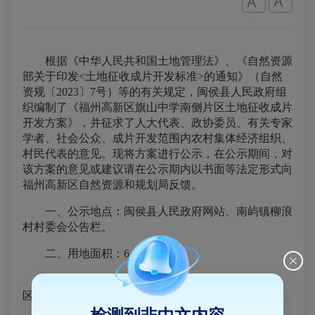
根据《中华人民共和国土地管理法》、《自然资源
部关于印发<土地征收成片开发标准>的通知》（自然
资规〔2023〕7号）等的有关规定，闽侯县人民政府组
织编制了《福州高新区旗山中学南侧片区土地征收成片
开发方案》，并征求了人大代表、政协委员、有关专家
学者、社会公众、成片开发范围内农村集体经济组织、
村民代表的意见。现将方案进行公示，在公示期间，对
该方案的意见或建议请在公示期内以书面等法定形式向
福州高新区自然资源和规划局反馈。
一、公示地点：闽侯县人民政府网站、南屿镇柳浪
村村委会公告栏。
二、用地面积：6.0170公顷。
三、用地范围：北至旗山中学，西至康桥丹堤小
区，南至规划智慧大道延伸段，东至高新大道。