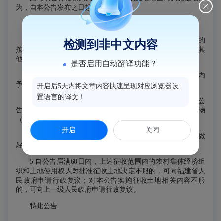
为，自本公告发布之日起实施征收。
五、其他事项
1.涉及上述征收范围内的农用地、建设用地、未利用地的
检测到非中文内容
按照货币补偿安置方式；涉及上述征收土地范围内的房屋及其
他建筑物、构筑物征收补偿，由闽侯县住建局组织实施。
是否启用自动翻译功能？
2.本公告在被征收土地所在的乡镇、村、村民小组范围内
予以张贴公告15日，并在县政府门户网站中公告。
开启后5天内将文章内容快速呈现对应浏览器设
置语言的译文！
3.自《征收土地预公告》（侯征预公告〔2024〕54号）公
告之日起，凡在征收土地上抢栽、抢种、抢建的地上附着物
（含房屋）和青苗，一律不予补偿。
开启
关闭
4.被征地农民就业保障按《福州市人民政府关于进一步做
好促进就业工作的通知》（榕政综〔2009〕100号）执行。
5.自公告届满60日内，上述征收范围内的农村集体经济组
织和土地使用权人对批准征收土地决定不服的，可向福建省人
民政府申请行政复议；对本公告实施征收土地相关内容不服
的，可向上一级人民政府申请行政复议。
特此公告