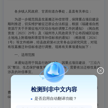
各乡镇人民政府、甘蔗街道办事处，县直有关单位：
为进一步规范我县坟墓搬迁补偿管理，保障重点项目建设
顺利推进，切实维护被征迁群众合法权益，根据《福建省自然
资源厅关于开展征地片区综合地价调整工作的通知》（闽自然
资发〔2023〕29号）及《福州市人民政府关于公布四城区征收
土地地上附着物和青苗等补偿标准的通知》（榕政规〔2024〕
1号）等文件精神，经县政府第41次常务会议研究同意，对现
有坟墓搬迁补偿标准进行调整。现将有关事项通知如下：
一、适用范围
本通知适用于我县行政区域内，因重点项目建设、“三沿六
区”整治、生态保护修复等各类征迁工作，需要依法迁移坟墓所
涉及的补偿事宜。
二、补偿标准调整内容
1.水泥墓、石砌墓：每座补偿4000元，每穴另加火化消毒
检测到非中文内容
费240元、骨灰盒180元、补偿费400元、安置费1200元，共计
6020元。
是否启用自动翻译功能？
2.土墓（成墓型、有墓碑、墓围、墓手）：每座补偿1500