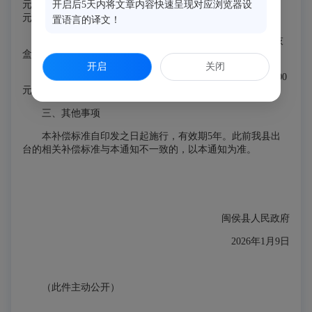
元，每穴另加补偿费400元、火化消毒费240元、骨灰盒180
开启后5天内将文章内容快速呈现对应浏览器设
元、安置费1200元，共计3520元。
置语言的译文！
3.无主坟墓：每穴补偿费400元、火化消毒费240元、骨灰
盒180元、安置费1200元，共计2020元。
开启
关闭
4.迁移金瓮：按照不同规格、材质，每个补偿标准300-600
元。
三、其他事项
本补偿标准自印发之日起施行，有效期5年。此前我县出
台的相关补偿标准与本通知不一致的，以本通知为准。
闽侯县人民政府
2026年1月9日
（此件主动公开）