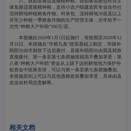
八、鼓励发展适度规模种粮。
鼓励各类新型经营主
体发展适度规模种粮，支持小农户组建农民专业合作社
流转耕地种植粮食作物。对承包、流转耕地30亩及以上
并至少种植一季粮食作物的生产经营主体，次年给予一
次性“种粮大户补助”500元/亩。
本措施自2026年1月1日起施行，有效期至2028年12
月31日。本措施在“市粮九条”政策基础上制定，市级补
助部分由市财政下达后拨付，县级补助部分由我县财政
直接拨付。第一条至第七条措施按就高不叠加享受；第
八条“种粮大户补助”资金从上级下达的耕地地力保护补
贴资金中统筹安排，可以与第一条至第七条措施叠加。
本措施
原则上可以与其他
惠粮
政策叠加享受，具体由
县
农业农村局负责解释。
相关文档