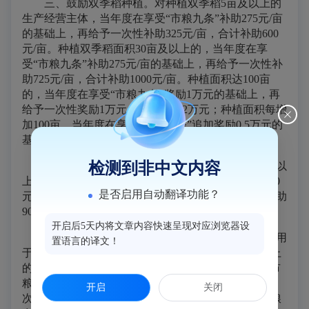
三、鼓励双季稻种植。
对种植双季稻5亩及以上的
生产经营主体，当年度在享受“市粮九条”补助275元/亩
的基础上，再给予一次性补助325元/亩，合计补助600
元/亩。种植双季稻面积30亩及以上的，当年度在享
受“市粮九条”补助275元/亩的基础上，再给予一次性补
助725元/亩，合计补助1000元/亩。种植面积达100亩
的，当年度在享受“市粮九条”奖励1万元的基础上，再
给予一次性奖励1万元，合计奖励2万元；种植面积每增
加100亩，当年度在享受“市粮九条”追加奖励0.5万元的
基础上，再追加奖励0.5万元，合计追加奖励1万元。
检测到非中文内容
四、鼓励发展再生稻。
对再生稻种植面积30亩及以
上的生产经营主体，当年度在享受“市粮九条”补助150
是否启用自动翻译功能？
元/亩的基础上，再给予一次性补助750元/亩，合计补助
900元/亩。
开启后5天内将文章内容快速呈现对应浏览器设
五、鼓励撂荒耕地复耕种粮。
对撂荒耕地复耕后用
置语言的译文！
于种植粮食作物
，且
相对集中连片种植面积1亩
及以上
的生产经营主体或村集体经济组织，当年度在享受“市
粮九条”补助200元/亩的基础上，种植水稻的再给予一
开启
关闭
次性补助1000元/亩，合计补助1200元/亩；种植其他粮