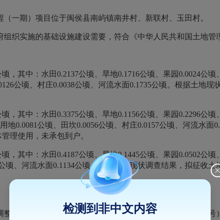
工程（一期）项目位于闽侯县南屿镇南井村、新联村、玉田村。
府组织实施的基础设施建设需要，符合《中华人民共和国土地管
其中：水田0.2137公顷、旱地0.1716公顷、果园0.0024公顷、
坎0.0126公顷、村庄0.0038公顷、河流水面0.1735公顷。
。
其中：水田0.3375公顷、旱地0.1156公顷、果园0.2296公顷、
农用地0.0081公顷、田坎0.0056公顷、村庄0.0157公顷、河流
集体管理使用，未承包到户。
其中：水田0.4187公顷、旱地0.1445公顷、果园0.0502公顷、
.0179公顷、河流水面0.1134公顷。根据土地现状调查结果，拟征
检测到非中文内容
整征地片区综合地价标准的通知》（闽自然资发〔2023〕53