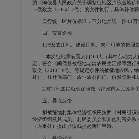
的《闽侯县人民政府关于调整征地区片综合地价标
（
侯政文〔
2024〕2号）的文件执行，具体补偿
实行统一区片价标准，不分地类统一按4.1万
四、安置途径
1.涉及农用地、建设用地、未利用地的按照
2.本次征地需安置人口109人（其中劳动
定，符合《闽侯县被征地老龄农民生活保障暂行办
政文〔
2010〕9号）等规定条件的被征地农民
处）、县社保部门、农业农村部门、自然资源和
3.被征地农民就业保障按《福州市人民政府关
五、异议反馈
拟被征地村集体经济组织应按照《村民组织
经济组织及其成员、村民委员会和其他利害关系
（办事处）提出异议或提起听证申请。
六、补偿登记