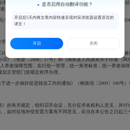
准的通知》（侯政规〔2023〕5号）、《闽侯县人民政府关于
是否启用自动翻译功能？
标准如下：
开启后5天内将文章内容快速呈现对应浏览器设置语言的
元/亩标准实施补偿。青苗及地上附着物补偿标准
按侯政文〔
20
译文！
货币补偿安置方式；不涉及房屋征收。
开启
关闭
力人口68人），采取货币方式进行安置。根据《福建省征地补偿和被
法》（侯委〔2008〕17号）和《闽侯县人民政府关于印发〈
，纳入养老保障范围，实行统一管理，统一筹资标准，统一养老保
规划主管部门按规定程序办理。
于进一步做好促进就业工作的通知》（榕政综〔2009〕100号
法》的有关规定，组织召开会议，充分征求各权利人意见，并讨
人，如对征地补偿安置方案有不同意见，应当在本公告之日起三