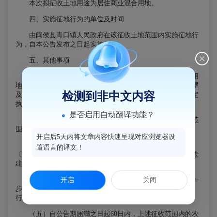
本次拟征收土地用途为居住商业混合用地。
四、实施征地行为的单位及时间
由闽侯县青口镇人民政府在该征收土地范围内实施征地行
为，自本公告发布之日起实施征收。
五、其他事项
（一）涉及上述征收范围内的农用地、建设用地、未利用
地的按照货币补偿安置方式；涉及上述征收土地范围内的房屋
检测到非中文内容
及其他建筑物、构筑物由我县住建部门按照房屋征收有关规定
执行。
是否启用自动翻译功能？
（二）本公告在被征收土地所在的乡镇、村、村民小组范
围内予以张贴公告10个工作日，并在县政府门户网站中公告。
开启后5天内将文章内容快速呈现对应浏览器设
（三）自《征收（使用）土地预公告》（
侯征
预公告
置语言的译文！
〔2025〕
80号）公告之日起，凡在征收土地上抢栽、抢种、抢
建的地上附着物（含房屋）和青苗，一律不予补偿。
（四）被征地农民就业保障按《福州市人民政府关于进一
开启
关闭
步做好促进就业工作的通知》（榕政综〔2009〕100号）执
行。
（五）自公告期届满之日起60日内，上述征收范围内的农