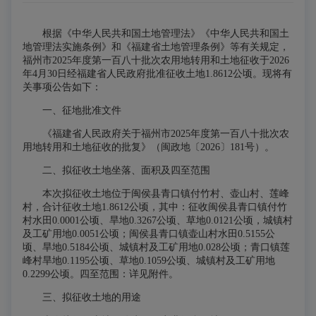
根据《中华人民共和国土地管理法》《中华人民共和国土
地管理法实施条例》和《福建省土地管理条例》等有关规定，
福州市2025年度第一百八十批次农用地转用和土地征收于2026
年4月30日经福建省人民政府批准征收土地1.8612公顷。现将有
关事项公告如下：
一、征地批准文件
《福建省人民政府关于福州市2025年度第一百八十批次农
用地转用和土地征收
的批复》（闽政
地〔
2026〕181号）。
二、拟征收土地坐落、面积及四至范围
本次拟征收土地位于
闽侯县青口
镇付
竹村、壶山村、莲峰
村
，合计征收土地1.8612公顷，其中：征收
闽侯县青口
镇付
竹
村水田0.0001公顷、旱地0.3267公顷、草地0.0121公顷，城镇村
及工矿用地0.0051公顷；闽侯县青口
镇壶
山村水田0.5155公
顷、旱地0.5184公顷、城镇村及工矿用地0.028公顷；青口镇莲
峰村旱地0.1195公顷、草地0.1059公顷、城镇村及工矿用地
0.2299公顷。
四至范围：详见附件。
三、拟征收土地的用途