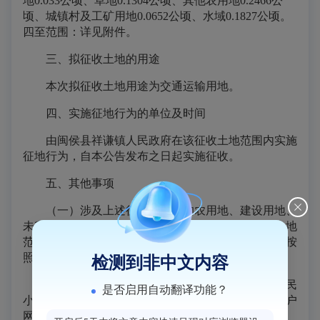
地0.033公顷、草地0.1304公顷、其他农用地0.2466公
顷、城镇村及工矿用地0.0652公顷、水域0.1827公顷。
四至范围：详见附件。
三、拟征收土地的用途
本次拟征收土地用途为交通运输用地。
四、实施征地行为的单位及时间
由闽侯县
祥谦
镇人民政府在该征收土地范围内实施
征地行为，自本公告发布之日起实施征收。
五、其他事项
（一）涉及上述征收范围内的农用地、建设用地、
未利用地的按照货币补偿安置方式；涉及上述征收土地
范围内的房屋及其他建筑物、构筑物由我县住建部门按
照房屋征收有关规定执行。
检测到非中文内容
（二）本公告在被征收土地所在的乡镇、村、村民
是否启用自动翻译功能？
小组范围内予以张贴公告10个工作日，并在县政府门户
网站中公告。