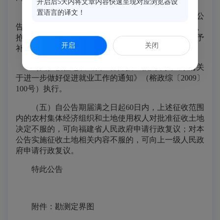
开启后5天内将文章内容快速呈现对应浏览器设
置语言的译文！
（三）自《征收（使用）土地预公告》（
侯征
预公
告〔2025〕79号）公告之日起，凡在征收土地上抢栽、
抢种、抢建的地上附着物（含房屋）和青苗，一律不予
开启
关闭
补偿。
（四）被征地农民就业保障按《福州市人民政府关
于进一步做好促进就业工作的通知》（榕政综〔2009〕
100号）执行。
（五）自公告期届满之日起60日内，上述征收范围
内的农村集体经济组织和土地使用权人对批准征收土地
决定不服的，可向福建省人民政府申请行政复议；对本
公告实施征收土地相关内容不服的，可向上一级人民政
府申请行政复议。
特此公告
附件：勘测定界图