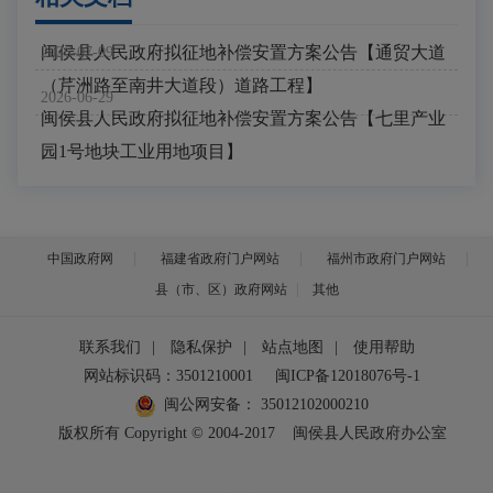
闽侯县人民政府拟征地补偿安置方案公告【通贸大道
2026-07-09
（芹洲路至南井大道段）道路工程】
2026-06-29
闽侯县人民政府拟征地补偿安置方案公告【七里产业
园1号地块工业用地项目】
中国政府网
福建省政府门户网站
福州市政府门户网站
县（市、区）政府网站
其他
联系我们
|
隐私保护
|
站点地图
|
使用帮助
网站标识码：3501210001
闽ICP备12018076号-1
闽公网安备：
35012102000210
版权所有 Copyright © 2004-2017
闽侯县人民政府办公室