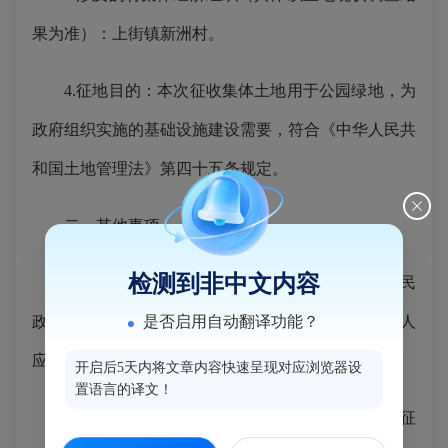
果为准）：上街镇新洲村。
4.征地目的：本次征收集体土地用于公园绿地，为
政府组织实施的基础设施建设需要，符合《中华人民共
和国土地管理法》第四十五条规定。
二、其他事项
检测到非中文内容
拟于2026年7月1日至2026年7月15日由上街镇人民
政府组织有关部门进行土地现状调查，有关单位和个人
是否启用自动翻译功能？
应予以积极配合。
开启后5天内将文章内容快速呈现对应浏览器设
置语言的译文！
自本公告发布之日起，任何单位和个人不得在拟征