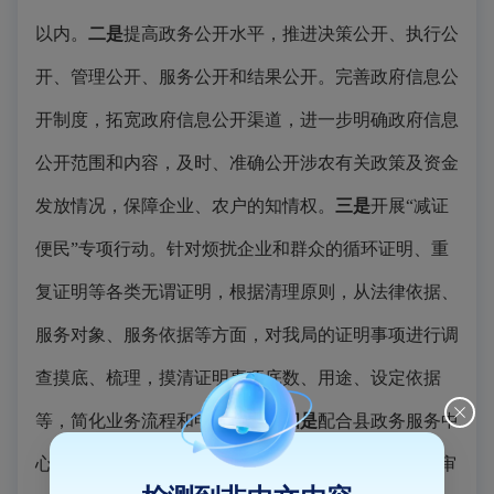
以内。
二是
提高政务公开水平，推进决策公开、执行公
开、管理公开、服务公开和结果公开。完善政府信息公
开制度，拓宽政府信息公开渠道，进一步明确政府信息
公开范围和内容，及时、准确公开涉农有关政策及资金
发放情况，保障企业、农户的知情权。
三是
开展“减证
便民”专项行动。针对烦扰企业和群众的循环证明、重
复证明等各类无谓证明，根据清理原则，从法律依据、
服务对象、服务依据等方面，对我局的证明事项进行调
查摸底、梳理，摸清证明事项底数、用途、设定依据
等，简化业务流程和申请材料。
四是
配合县政务服务中
心推行“一窗受理”工作。深化推进行政审批部门内部审