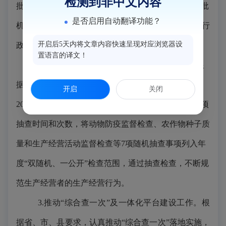
检测到非中文内容
批架构及职能整合优化，形成“大厅之外无审批”的审批
是否启用自动翻译功能？
机制，杜绝体外循环，提高现场办结率。2025年我局行
开启后5天内将文章内容快速呈现对应浏览器设
政审批共办结 414件。
置语言的译文！
2.全面推行“双随机、一公开”监管工作。我局根
据省市下发的“双随机、一公开”抽查工作计划，制定
开启
关闭
2025年度“双随机、一公开”抽查工作方案，明确各事项
抽查时间和次数，将动物防疫监督检查、农作物种子质
量和生产经营活动监督检查等7项随机抽查事项列入年
度“双随机、一公开”检查范围，通过抽查检查，不断规
范生产经营者的生产经营行为。
3.
推动“综合查一次”及一体化平台建设工作。根
据省、市、县要求，认真推动“综合查一次”落地实施，