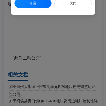
开启
关闭
规划（含用地选址论证专章）意见或建议”。
（此件主动公开）
相关文档
关于福州大学城上街编制单元F-29地块控规调整论证
2026-04-15
的公示
2026-04-15
关于闽侯县青口镇QK06-J-16地块及周边地块控制性详