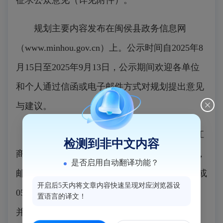
征求公众意见（详见附件）。
规划主要内容发布在闽侯县政务信息网
（www.minhou.gov.cn）上。公示时间自2025年8
月15日至2025年9月13日，公示期间欢迎各单位
和个人通过信函或电子邮件方式对规划提出意见
与建议。
来信邮寄地址：福州市闽侯县甘蔗街道滨江
检测到非中文内容
商务中心C栋5楼（闽侯县自然资源和规划局），
是否启用自动翻译功能？
邮政编码：350100，联系电话：0591-22982504或
开启后5天内将文章内容快速呈现对应浏览器设
0591-22062329，电子邮件：mhcxgh@163.com，
置语言的译文！
并注明“关于小箬乡集镇水厂供水工程地块详细