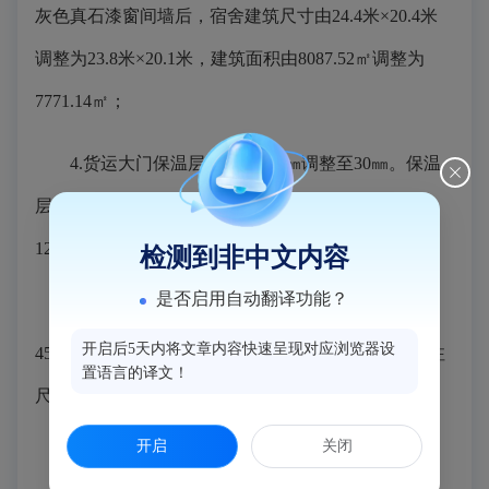
灰色真石漆窗间墙后，宿舍建筑尺寸由24.4米×20.4米
调整为23.8米×20.1米，建筑面积由8087.52㎡调整为
7771.14㎡；
4.货运大门保温层厚度由100㎜调整至30㎜。保温
层变更后，货运大门建筑尺寸由12.6米×3.4米调整为
12.05米×3.2米，建筑面积由42.86㎡调整为40.01㎡；
检测到非中文内容
是否启用自动翻译功能？
5.规划图纸中货运大门图纸标注货运大门宽度为
开启后5天内将文章内容快速呈现对应浏览器设
4500mm，经设计方核算，该图纸标注错误，正确标注
置语言的译文！
尺寸应为3400mm。
开启
关闭
（具体详见附图）